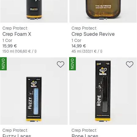
Crep Protect
Crep Protect
Crep Foam X
Crep Suede Revive
1 Cor
1 Cor
Preço
Preço
15,99 €
14,99 €
150 ml (106,60 € / l)
45 ml (333,11 € / l)
NOVO
NOVO
Crep Protect
Crep Protect
Fuzzy Laces
Rope Laces