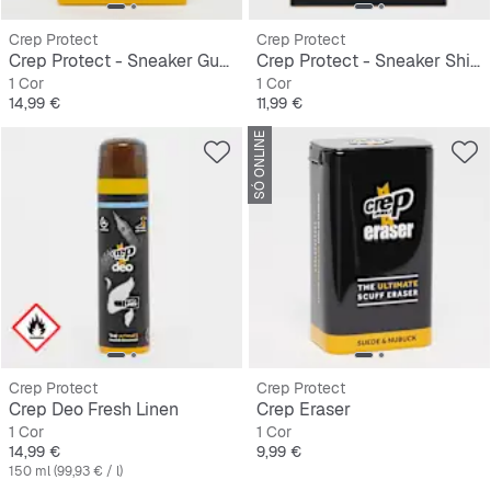
Crep Protect
Crep Protect
Crep Protect - Sneaker Guards 3.0
Crep Protect - Sneaker Shields
1 Cor
1 Cor
Preço
Preço
14,99 €
11,99 €
SÓ ONLINE
Crep Protect
Crep Protect
Crep Deo Fresh Linen
Crep Eraser
1 Cor
1 Cor
Preço
Preço
14,99 €
9,99 €
150 ml (99,93 € / l)