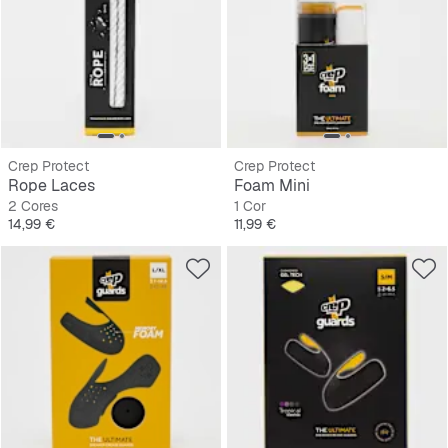
Crep Protect
Crep Protect
Rope Laces
Foam Mini
2 Cores
1 Cor
Preço
Preço
14,99 €
11,99 €