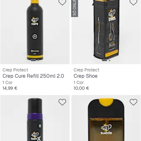
SÓ ONLINE
Crep Protect
Crep Protect
Crep Cure Refill 250ml 2.0
Crep Shoe
1 Cor
1 Cor
Preço
Preço
14,99 €
10,00 €