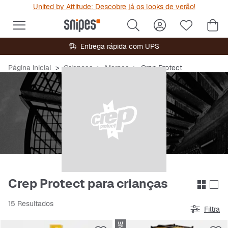
United by Attitude: Descobre já os looks de verão!
Entrega rápida com UPS
Página inicial
Crianças
Marcas
Crep Protect
Crep Protect para crianças
15 Resultados
Filtra