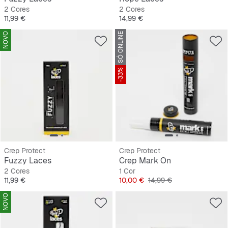
2 Cores
2 Cores
Preço
Preço
11,99 €
14,99 €
NOVO
SÓ ONLINE
-33%
Crep Protect
Crep Protect
Fuzzy Laces
Crep Mark On
2 Cores
1 Cor
Preço
Preço
Preço original
11,99 €
10,00 €
14,99 €
NOVO