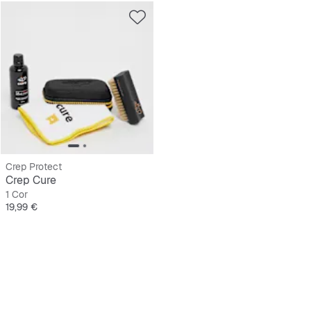
Crep Protect
Crep Cure
1 Cor
Preço
19,99 €