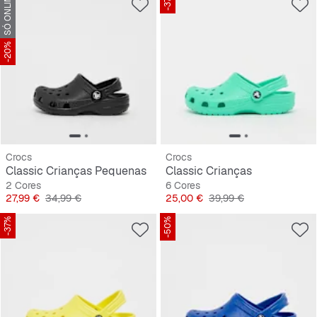
SÓ ONLINE
-37%
-20%
Crocs
Crocs
Classic Crianças Pequenas
Classic Crianças
2 Cores
6 Cores
Preço
Preço original
Preço
Preço original
27,99 €
34,99 €
25,00 €
39,99 €
-37%
-50%