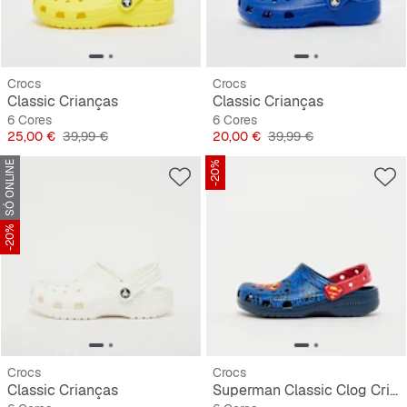
Crocs
Crocs
Classic Crianças
Classic Crianças
6 Cores
6 Cores
Preço
Preço original
Preço
Preço original
25,00 €
39,99 €
20,00 €
39,99 €
SÓ ONLINE
-20%
-20%
Crocs
Crocs
Classic Crianças
Superman Classic Clog Crianças