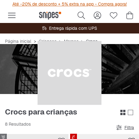
Até -20% de desconto + 5% extra na app - Compra agora!
Entrega rápida com UPS
Página inicial
Crianças
Marcas
Crocs
Crocs para crianças
8 Resultados
Filtra