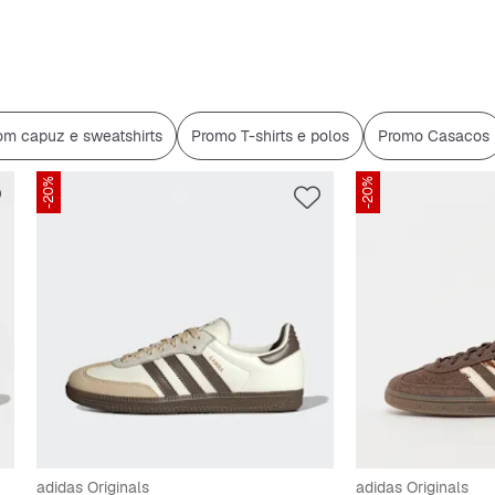
m capuz e sweatshirts
Promo T-shirts e polos
Promo Casacos
-20%
-20%
adidas Originals
adidas Originals