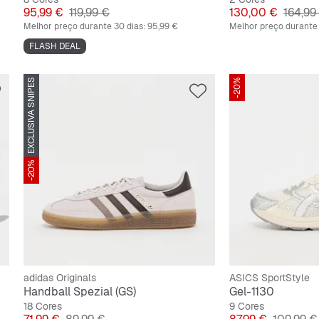
Preço
Preço original
Preço
Preço o
95,99 €
119,99 €
130,00 €
164,99
Melhor preço durante 30 dias:
95,99 €
Melhor preço durante 
FLASH DEAL
EXCLUSIVA SNIPES
-20%
-20%
adidas Originals
ASICS SportStyle
Handball Spezial (GS)
Gel-1130
18 Cores
9 Cores
Preço
Preço original
Preço
Preço ori