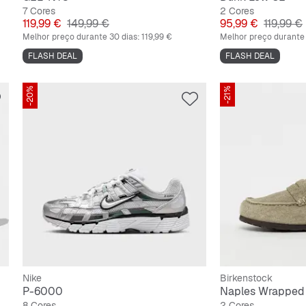
7 Cores
2 Cores
Preço
Preço original
Preço
Preço or
119,99 €
149,99 €
95,99 €
119,99 €
Melhor preço durante 30 dias:
119,99 €
Melhor preço durante 
FLASH DEAL
FLASH DEAL
-20%
-21%
Nike
Birkenstock
P-6000
Naples Wrapped
8 Cores
2 Cores