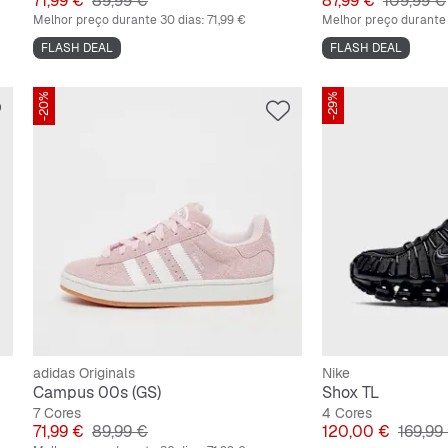
71,99 €
89,99 €
87,99 €
109,99 €
Melhor preço durante 30 dias:
71,99 €
Melhor preço durante 
FLASH DEAL
FLASH DEAL
-20%
-29%
adidas Originals
Nike
Campus 00s (GS)
Shox TL
7 Cores
4 Cores
Preço
Preço original
Preço
Preço o
71,99 €
89,99 €
120,00 €
169,99