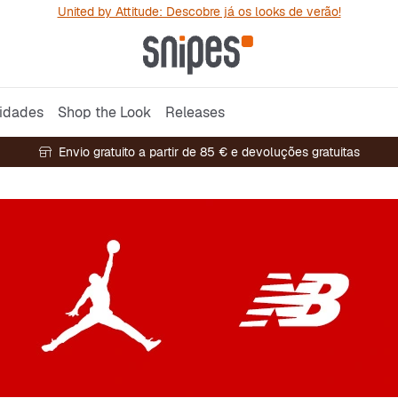
United by Attitude: Descobre já os looks de verão!
idades
Shop the Look
Releases
Envio gratuito a partir de 85 € e devoluções gratuitas