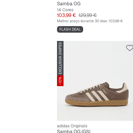
Samba OG
14 Cores
Preço
Preço original
103,99 €
129,99 €
Melhor preço durante 30 dias:
103,99 €
FLASH DEAL
EXCLUSIVA SNIPES
-10%
adidas Originals
Samba OG (GS)