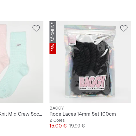
SÓ ONLINE
-25%
BAGGY
2 PACK - Waffle Knit Mid Crew Socks
Rope Laces 14mm Set 100cm
2 Cores
iginal
Preço
Preço original
15,00 €
19,99 €