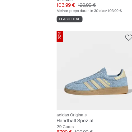
Preço
Preço original
103,99 €
129,99 €
Melhor preço durante 30 dias:
103,99 €
FLASH DEAL
-20%
adidas Originals
Handball Spezial
29 Cores
Preço
Preço original