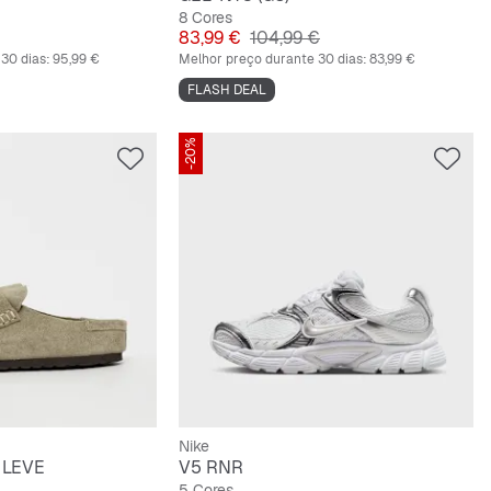
8 Cores
iginal
Preço
Preço original
83,99 €
104,99 €
30 dias:
95,99 €
Melhor preço durante 30 dias:
83,99 €
FLASH DEAL
-20%
Nike
 LEVE
V5 RNR
5 Cores