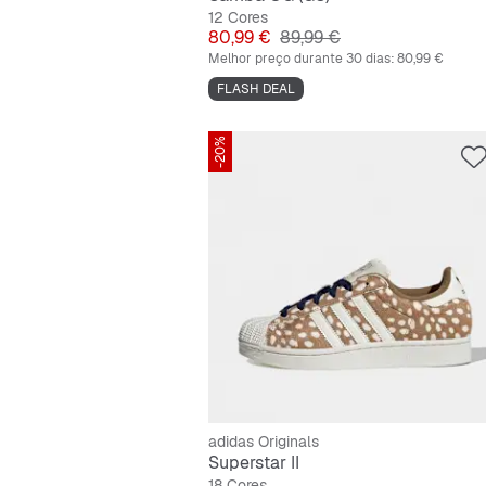
12 Cores
Preço
Preço original
80,99 €
89,99 €
Melhor preço durante 30 dias:
80,99 €
FLASH DEAL
-20%
adidas Originals
Superstar II
18 Cores