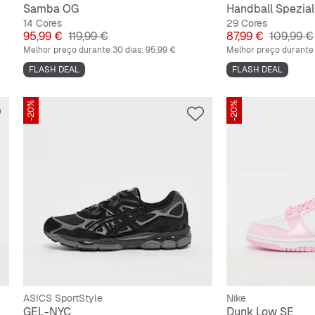
Samba OG
Handball Spezial
14 Cores
29 Cores
Preço
Preço original
Preço
Preço ori
95,99 €
119,99 €
87,99 €
109,99 €
Melhor preço durante 30 dias:
95,99 €
Melhor preço durante 
FLASH DEAL
FLASH DEAL
-20%
-20%
ASICS SportStyle
Nike
GEL-NYC
Dunk Low SE