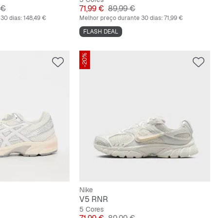
riginal
Preço
Preço original
 €
71,99 €
89,99 €
30 dias:
148,49 €
Melhor preço durante 30 dias:
71,99 €
FLASH DEAL
-20%
Nike
V5 RNR
5 Cores
ginal
Preço
Preço original