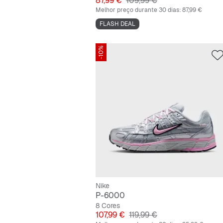
87,99 €
109,99 €
Melhor preço durante 30 dias:
87,99 €
FLASH DEAL
-10%
Nike
P-6000
8 Cores
Preço
Preço original
107,99 €
119,99 €