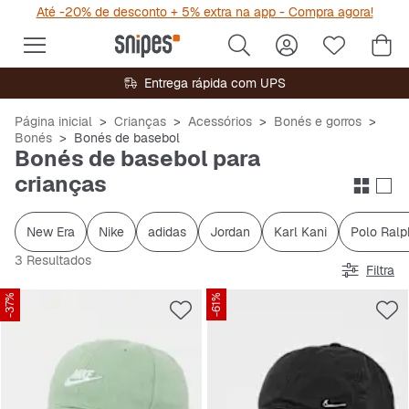
Até -20% de desconto + 5% extra na app - Compra agora!
Entrega rápida com UPS
Página inicial
Crianças
Acessórios
Bonés e gorros
Bonés
Bonés de basebol
Bonés de basebol para
crianças
New Era
Nike
adidas
Jordan
Karl Kani
Polo Ralp
3 Resultados
Filtra
-37%
-61%