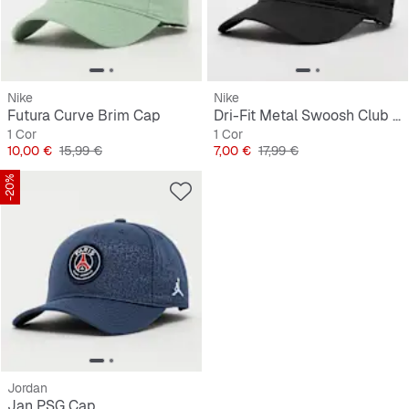
Nike
Nike
Futura Curve Brim Cap
Dri-Fit Metal Swoosh Club Cap
1 Cor
1 Cor
Preço
Preço original
Preço
Preço original
10,00 €
15,99 €
7,00 €
17,99 €
-20%
Jordan
Jan PSG Cap