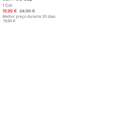
1 Cor
Preço
Preço original
19,99 €
24,99 €
Melhor preço durante 30 dias:
19,99 €