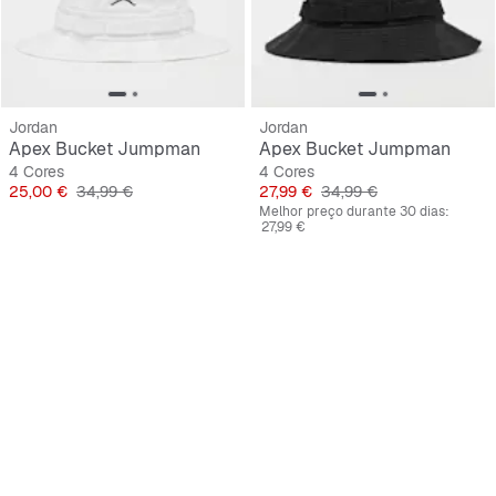
Jordan
Jordan
Apex Bucket Jumpman
Apex Bucket Jumpman
4 Cores
4 Cores
Preço
Preço original
Preço
Preço original
25,00 €
34,99 €
27,99 €
34,99 €
Melhor preço durante 30 dias:
27,99 €