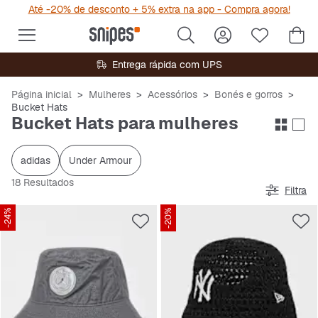
Até -20% de desconto + 5% extra na app - Compra agora!
Entrega rápida com UPS
Página inicial
Mulheres
Acessórios
Bonés e gorros
Bucket Hats
Bucket Hats para mulheres
adidas
Under Armour
18 Resultados
Filtra
-24%
-20%