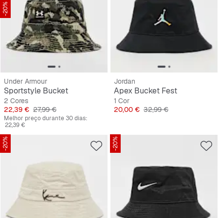
-20%
Under Armour
Jordan
Sportstyle Bucket
Apex Bucket Fest
2 Cores
1 Cor
Preço
Preço original
Preço
Preço original
22,39 €
27,99 €
20,00 €
32,99 €
Melhor preço durante 30 dias:
22,39 €
-20%
-20%