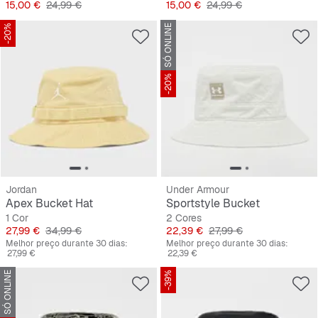
Preço
Preço original
Preço
Preço original
15,00 €
24,99 €
15,00 €
24,99 €
-20%
SÓ ONLINE
-20%
Jordan
Under Armour
Apex Bucket Hat
Sportstyle Bucket
1 Cor
2 Cores
Preço
Preço original
Preço
Preço original
27,99 €
34,99 €
22,39 €
27,99 €
Melhor preço durante 30 dias:
Melhor preço durante 30 dias:
27,99 €
22,39 €
SÓ ONLINE
-39%