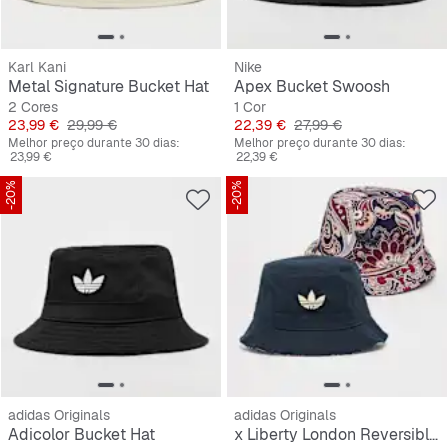
Karl Kani
Nike
Metal Signature Bucket Hat
Apex Bucket Swoosh
2 Cores
1 Cor
Preço
Preço original
Preço
Preço original
23,99 €
29,99 €
22,39 €
27,99 €
Melhor preço durante 30 dias:
Melhor preço durante 30 dias:
23,99 €
22,39 €
-20%
-20%
adidas Originals
adidas Originals
Adicolor Bucket Hat
x Liberty London Reversible Bucket Hat