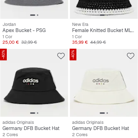
Jordan
New Era
Apex Bucket - PSG
Female Knitted Bucket MLB New York Yankees
1 Cor
1 Cor
Preço
Preço original
Preço
Preço original
25,00 €
32,99 €
35,99 €
44,99 €
-40%
-40%
adidas Originals
adidas Originals
Germany DFB Bucket Hat
Germany DFB Bucket Hat
2 Cores
2 Cores