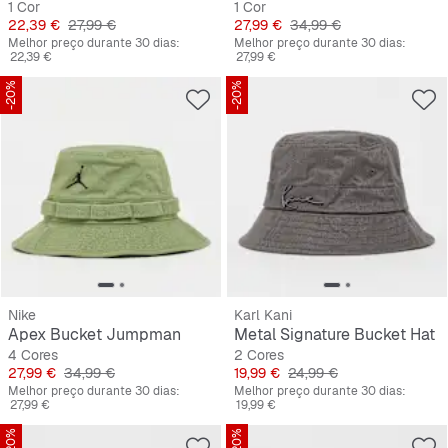
1 Cor
1 Cor
Preço
Preço original
Preço
Preço original
22,39 €
27,99 €
27,99 €
34,99 €
Melhor preço durante 30 dias:
Melhor preço durante 30 dias:
22,39 €
27,99 €
-20%
-20%
Nike
Karl Kani
Apex Bucket Jumpman
Metal Signature Bucket Hat
4 Cores
2 Cores
Preço
Preço original
Preço
Preço original
27,99 €
34,99 €
19,99 €
24,99 €
Melhor preço durante 30 dias:
Melhor preço durante 30 dias:
27,99 €
19,99 €
-20%
-20%