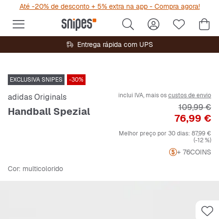
Até -20% de desconto + 5% extra na app - Compra agora!
Entrega rápida com UPS
EXCLUSIVA SNIPES
-30%
inclui IVA, mais os
custos de envio
adidas Originals
Preço origi
109,99 €
Handball Spezial
Preço
76,99 €
Melhor preço por 30 dias:
87,99 €
(-12 %)
+ 76
COINS
Cor
: multicolorido