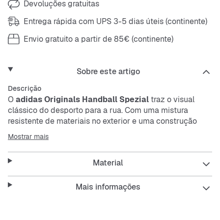
Devoluções gratuitas
Entrega rápida com UPS 3-5 dias úteis (continente)
Envio gratuito a partir de 85€ (continente)
Sobre este artigo
Descrição
O
adidas Originals Handball Spezial
traz o visual
clássico do desporto para a rua. Com uma mistura
resistente de materiais no exterior e uma construção
respirável, é duradouro e confortável de usar. A sola de
Mostrar mais
borracha oferece boa aderência, enquanto os detalhes
em tons pastéis dão um toque fresco.
Material
Características:
Mais informações