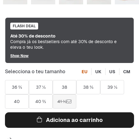
FLASH DEAL
Até 30% de desconto
Compra já os bestsellers com até 30% de desconto e
eleva o teu look.
Shop Now
Selecciona o teu tamanho
EU
UK
US
CM
36 ⅔
37 ⅓
38
38 ⅔
39 ⅓
40
40 ⅔
41 ⅓
Adiciona ao carrinho