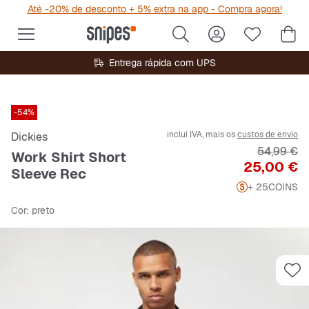
Até -20% de desconto + 5% extra na app - Compra agora!
Entrega rápida com UPS
-54%
inclui IVA, mais os
custos de envio
Dickies
Preço orig
54,99 €
Work Shirt Short
Preço
25,00 €
Sleeve Rec
+ 25
COINS
Cor
: preto