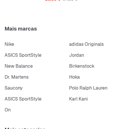
Nota sobre o tamanho:
O Kevin tem 1,82 m, corpo
atlético e usa tamanho Large.
Mais marcas
Nike
adidas Originals
ASICS SportStyle
Jordan
New Balance
Birkenstock
Dr. Martens
Hoka
Saucony
Polo Ralph Lauren
ASICS SportStyle
Karl Kani
On