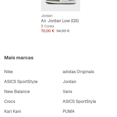
Jordan
Air Jordan Low (GS)
5 Cores
Preço
Preço original
70,00 €
94,99 €
Mais marcas
Nike
adidas Originals
ASICS SportStyle
Jordan
New Balance
Vans
Crocs
ASICS SportStyle
Karl Kani
PUMA