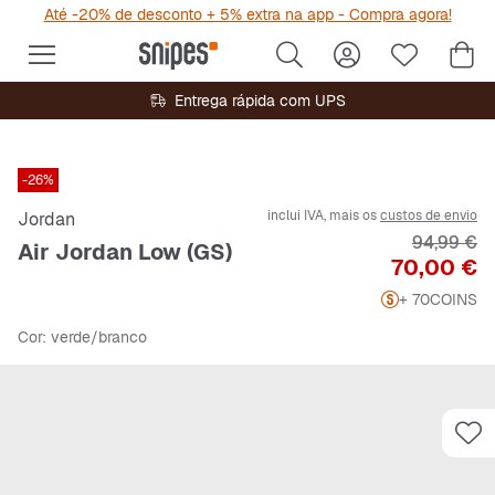
Até -20% de desconto + 5% extra na app - Compra agora!
Entrega rápida com UPS
-26%
inclui IVA, mais os
custos de envio
Jordan
Preço orig
94,99 €
Air Jordan Low (GS)
Preço
70,00 €
+ 70
COINS
Cor
: verde/branco