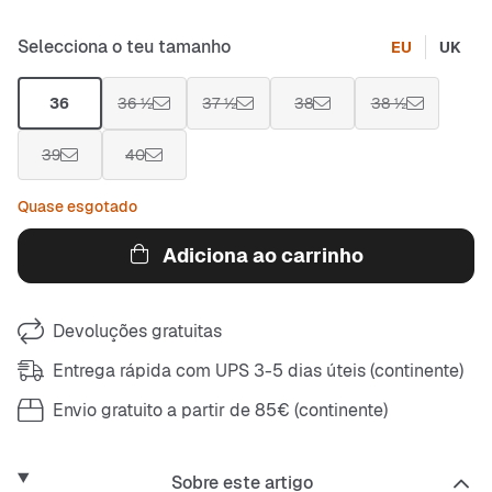
Selecciona o teu tamanho
EU
UK
36
36 ½
37 ½
38
38 ½
39
40
Quase esgotado
Adiciona ao carrinho
Devoluções gratuitas
Entrega rápida com UPS 3-5 dias úteis (continente)
Envio gratuito a partir de 85€ (continente)
Sobre este artigo