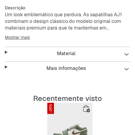
Descrição
Um look emblemático que perdura. As sapatilhas AJ1
combinam o design clássico do modelo original com
materiais premium para que te mantenhas em
movimento durante todo o dia.
Mostrar mais
Parte superior em pele genuína e sintética para
Material
proporcionar conforto duradouro.
A unidade Nike Air no calcanhar cria um amortecimento
leve e reativo.
Mais informações
Ranhuras flexíveis na parte frontal da sola exterior
A sola exterior de borracha garante tração em várias
superfícies.
Recentemente visto
-26%