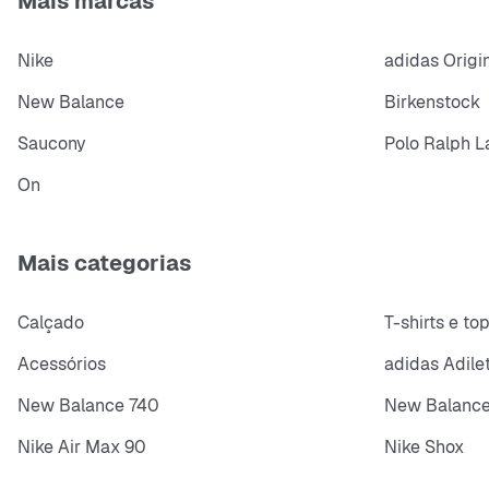
Mais marcas
Nike
adidas Origi
New Balance
Birkenstock
Saucony
Polo Ralph L
On
Mais categorias
Calçado
T-shirts e to
Acessórios
adidas Adile
New Balance 740
New Balance
Nike Air Max 90
Nike Shox