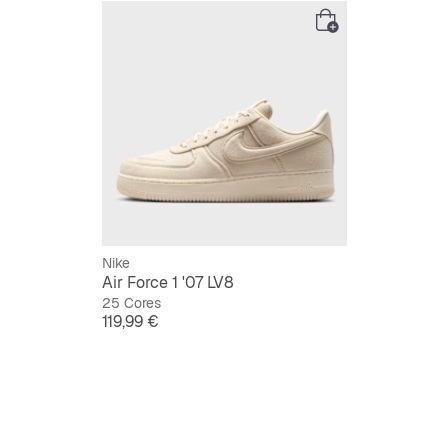
Nike
Air Force 1 '07 LV8
25 Cores
Preço
119,99 €