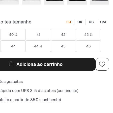
 o teu tamanho
EU
UK
US
CM
40 ½
41
42
42 ½
44
44 ½
45
46
Adiciona ao carrinho
es gratuitas
rápida com UPS 3-5 dias úteis (continente)
tuito a partir de 85€ (continente)