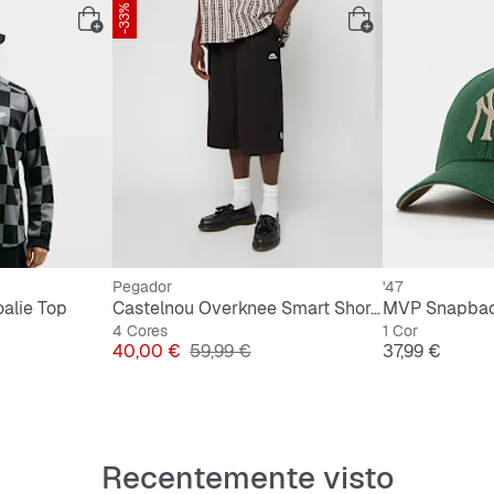
-33%
Pegador
'47
alie Top
Castelnou Overknee Smart Shorts
4 Cores
1 Cor
inal
Preço
Preço original
Preço
40,00 €
59,99 €
37,99 €
Recentemente visto