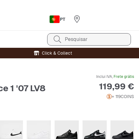
PT
Pesquisar
Click & Collect
Inclui IVA,
Frete grátis
Preço
119,99 €
ce 1 '07 LV8
+ 119
COINS