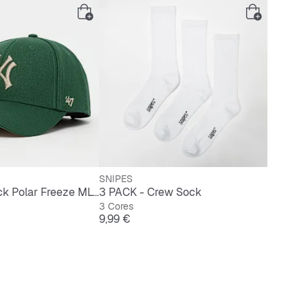
SNIPES
MVP Snapback Polar Freeze MLB New York Yankees
3 PACK - Crew Sock
3 Cores
Preço
9,99 €