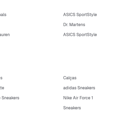
nals
ASICS SportStyle
Dr. Martens
auren
ASICS SportStyle
ps
Calças
tte
adidas Sneakers
 Sneakers
Nike Air Force 1
Sneakers