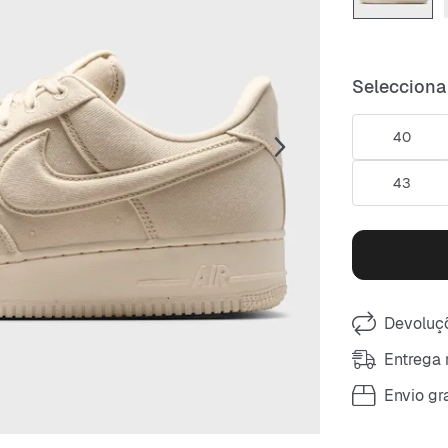
Selecciona
40
43
Devoluçõ
Entrega 
Envio gra