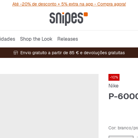
Até -20% de desconto + 5% extra na app - Compra agora!
idades
Shop the Look
Releases
Envio gratuito a partir de 85 € e devoluções gratuitas
-10%
Nike
P-600
Cor
: branco/p