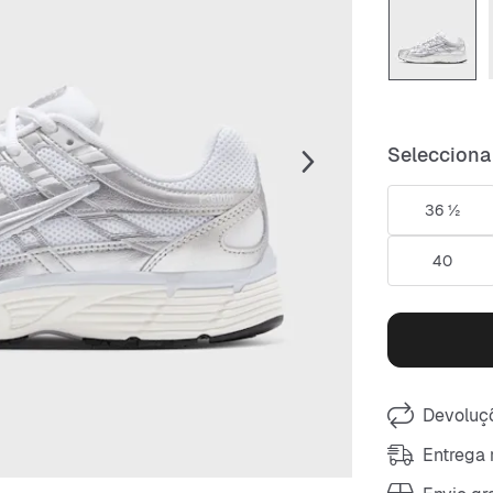
Selecciona
36 ½
40
Devoluçõ
Entrega 