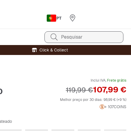
PT
Pesquisar
Click & Collect
Inclui IVA,
Frete grátis
Preço
107,99 €
Preço original
119,99 €
0
Melhor preço por 30 dias:
98,99 €
(+9 %)
+ 107
COINS
rateado