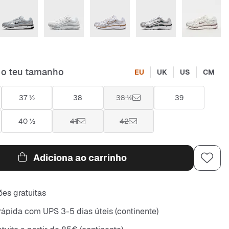
 o teu tamanho
EU
UK
US
CM
37 ½
38
38 ½
39
40 ½
41
42
Adiciona ao carrinho
es gratuitas
rápida com UPS 3-5 dias úteis (continente)