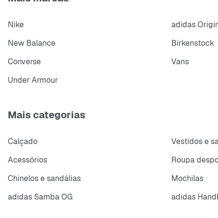
Nike
adidas Origi
New Balance
Birkenstock
Converse
Vans
Under Armour
Mais categorias
Calçado
Vestidos e s
Acessórios
Roupa despo
Chinelos e sandálias
Mochilas
adidas Samba OG
adidas Handb