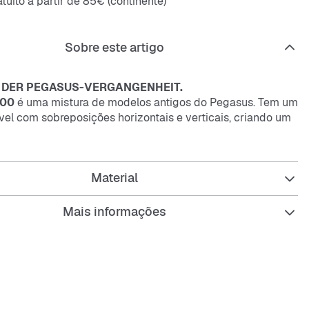
tuito a partir de 85€ (continente)
Sobre este artigo
 DER PEGASUS-VERGANGENHEIT.
000
é uma mistura de modelos antigos do Pegasus. Tem um
vel com sobreposições horizontais e verticais, criando um
rrida inspirado nos anos 2000, tão impressionante quanto
m asas. O design baseia-se no
Nike Pegasus 25
e no
us 2006
, oferecendo conforto para usar o dia todo na
Material
Mais informações
ombina estilo retro com conforto moderno para quem quer
nas ruas com um look desportivo e cheio de personalidade.