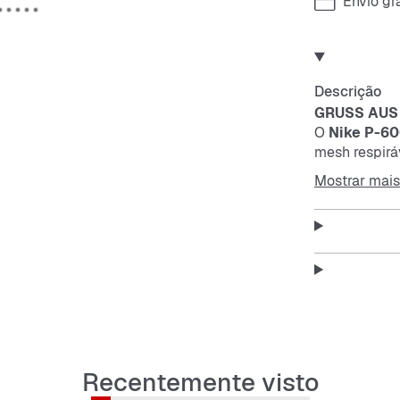
Envio gra
Descrição
GRUSS AUS
O
Nike P-6
mesh
respirá
visual de co
Mostrar mais
um cavalo co
Nike Pegas
cidade.
Este ténis c
destacar-se 
Recentemente visto
Features: