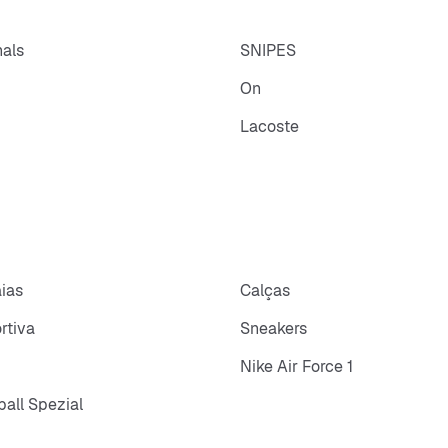
nals
SNIPES
On
Lacoste
aias
Calças
rtiva
Sneakers
Nike Air Force 1
all Spezial