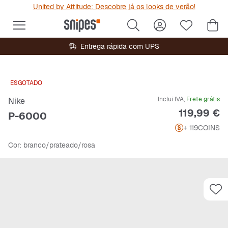
United by Attitude: Descobre já os looks de verão!
Entrega rápida com UPS
ESGOTADO
Inclui IVA,
Frete grátis
Nike
Preço
119,99 €
P-6000
+ 119
COINS
Cor
: branco/prateado/rosa