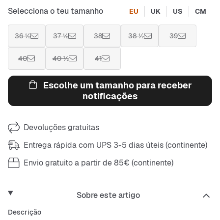
Selecciona o teu tamanho
EU
UK
US
CM
36 ½
37 ½
38
38 ½
39
40
40 ½
41
Escolhe um tamanho para receber
notificações
Devoluções gratuitas
Entrega rápida com UPS 3-5 dias úteis (continente)
Envio gratuito a partir de 85€ (continente)
Sobre este artigo
Descrição