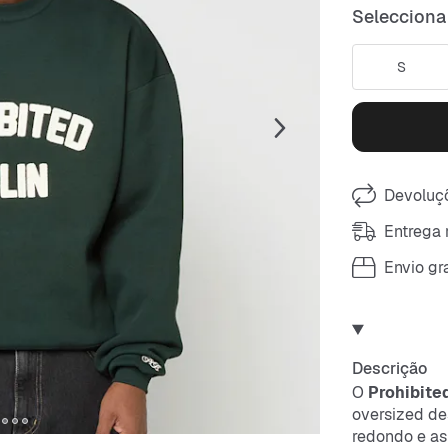
Selecciona
S
Devoluçõ
Entrega 
Envio gra
Descrição
O
Prohibite
oversized de
redondo e as