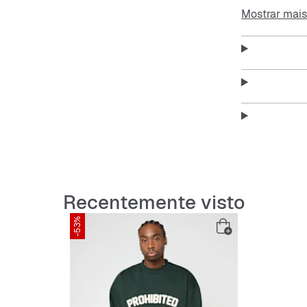
resistente e p
Mostrar mais
Features:
Corte o
Decote
Mangas
Recentemente visto
Materia
-53%
Estampa