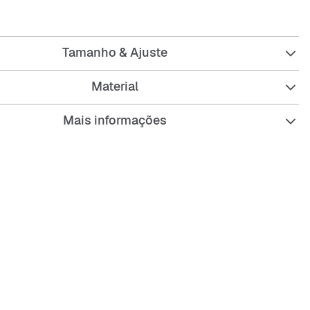
erfeito para o teu dia a dia.
Tamanho & Ajuste
Material
versized para mais conforto
Mais informações
 redondo sem gola
 compridas
l resistente
 marcante na frente