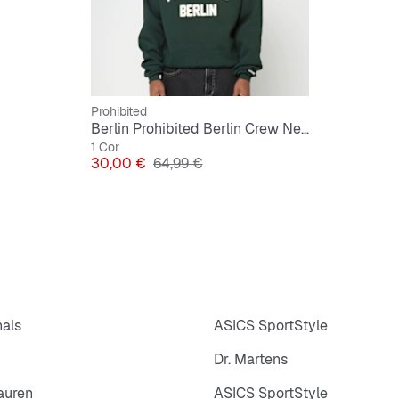
Prohibited
Berlin Prohibited Berlin Crew Neck
1 Cor
Preço
Preço original
30,00 €
64,99 €
nals
ASICS SportStyle
Dr. Martens
auren
ASICS SportStyle