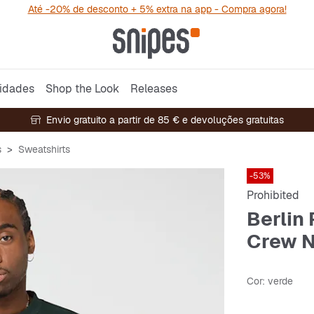
Até -20% de desconto + 5% extra na app - Compra agora!
idades
Shop the Look
Releases
Envio gratuito a partir de 85 € e devoluções gratuitas
s
Sweatshirts
-53%
Prohibited
Berlin 
Crew 
Cor
: verde