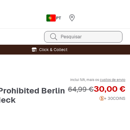
PT
Pesquisar
Click & Collect
inclui IVA, mais os
custos de envio
Preço
30,00 €
Preço original
64,99 €
Prohibited Berlin
Neck
+ 30
COINS