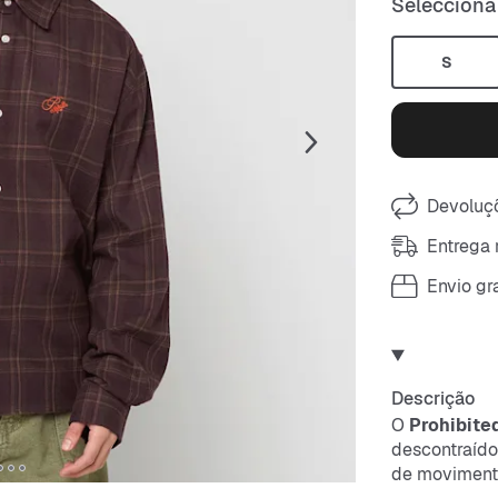
Selecciona
S
Devoluçõ
Entrega 
Envio gra
Descrição
O
Prohibite
descontraído 
de movimento.