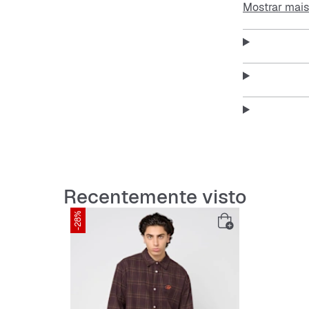
Mostrar mais
Perfeito para
modelo é ide
com atitude.
Features:
Corte l
Gola de
Recentemente visto
Mangas 
-28%
Decote 
Materia