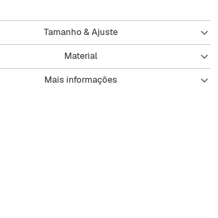
 quem quer estar confortável sem perder o estilo, este
al para usar em dias mais frescos ou para um look casual
Tamanho & Ajuste
Material
Mais informações
argo para um ajuste relaxado
 camisa para um visual clássico
compridas para os dias fresquinhos
redondo para mais conforto
l resistente e duradouro