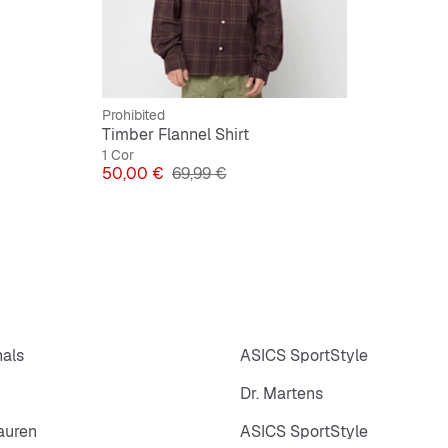
Prohibited
Timber Flannel Shirt
1 Cor
Preço
Preço original
50,00 €
69,99 €
nals
ASICS SportStyle
Dr. Martens
auren
ASICS SportStyle