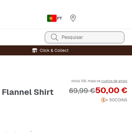
PT
Pesquisar
Click & Collect
inclui IVA, mais os
custos de envio
Preço
50,00 €
Preço original
69,99 €
 Flannel Shirt
+ 50
COINS