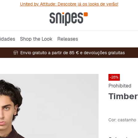
United by Attitude: Descobre já os looks de verão!
idades
Shop the Look
Releases
Envio gratuito a partir de 85 € e devoluções gratuitas
-28%
Prohibited
Timber
Cor
: castanho