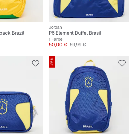
Jordan
pack Brazil
P6 Element Duffel Brasil
1 Farbe
preis
Preis
Originalpreis
50,00 €
69,99 €
-25%