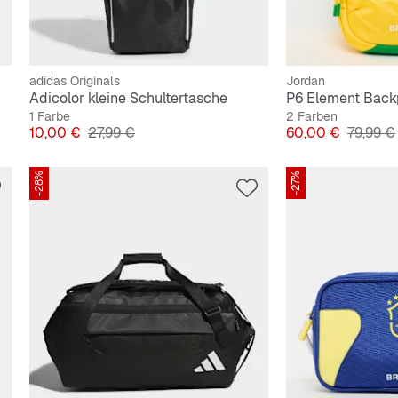
adidas Originals
Jordan
Adicolor kleine Schultertasche
P6 Element Back
1 Farbe
2 Farben
Preis
Originalpreis
Preis
Original
10,00 €
27,99 €
60,00 €
79,99 €
-28%
-27%