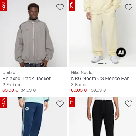
-29%
-27%
Umbro
Nike Nocta
Relaxed Track Jacket
NRG Nocta CS Fleece Pant OH
2 Farben
3 Farben
Preis
Originalpreis
Preis
Originalpreis
60,00 €
84,99 €
80,00 €
109,99 €
-33%
-27%