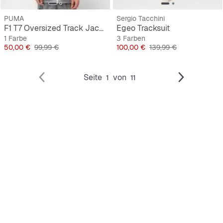
PUMA
Sergio Tacchini
F1 T7 Oversized Track Jacket
Egeo Tracksuit
1 Farbe
3 Farben
Preis
Originalpreis
Preis
Originalpreis
50,00 €
99,99 €
100,00 €
139,99 €
Seite
von
1
11