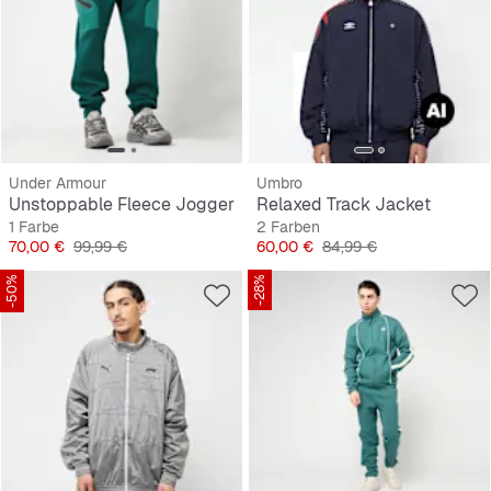
Under Armour
Umbro
Unstoppable Fleece Jogger
Relaxed Track Jacket
1 Farbe
2 Farben
Preis
Originalpreis
Preis
Originalpreis
70,00 €
99,99 €
60,00 €
84,99 €
-50%
-28%