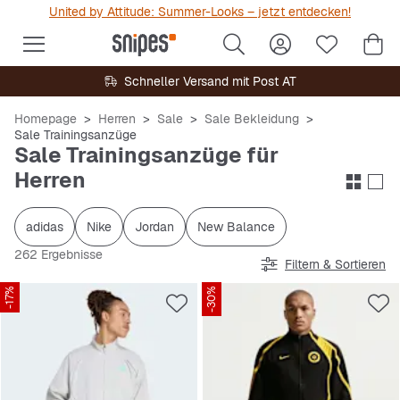
United by Attitude: Summer-Looks – jetzt entdecken!
Schneller Versand mit Post AT
Homepage
Herren
Sale
Sale Bekleidung
Sale Trainingsanzüge
Sale Trainingsanzüge für
Herren
adidas
Nike
Jordan
New Balance
262 Ergebnisse
Filtern & Sortieren
-17%
-30%