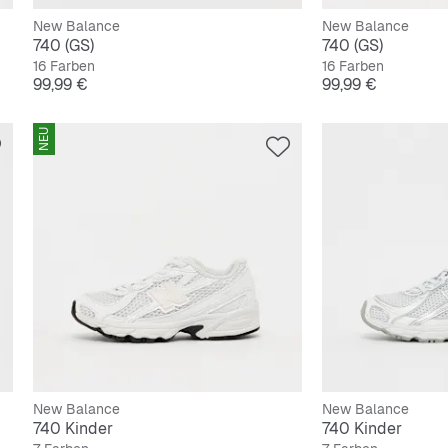
New Balance
New Balance
740 (GS)
740 (GS)
16 Farben
16 Farben
Preis
Preis
99,99 €
99,99 €
NEU
New Balance
New Balance
740 Kinder
740 Kinder