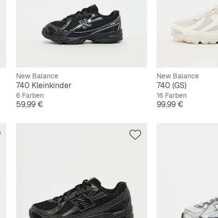
New Balance
New Balance
740 Kleinkinder
740 (GS)
6 Farben
16 Farben
Preis
Preis
59,99 €
99,99 €