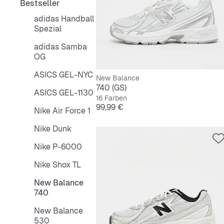
Bestseller
adidas Handball
Spezial
adidas Samba
OG
ASICS GEL-NYC
New Balance
740 (GS)
ASICS GEL-1130
16 Farben
Preis
99,99 €
Nike Air Force 1
Nike Dunk
Nike P-6000
Nike Shox TL
New Balance
740
New Balance
530