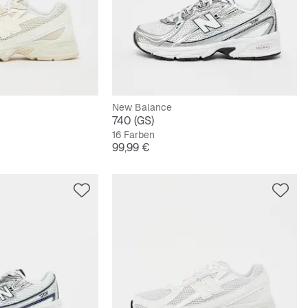
New Balance
740 (GS)
16 Farben
Preis
99,99 €