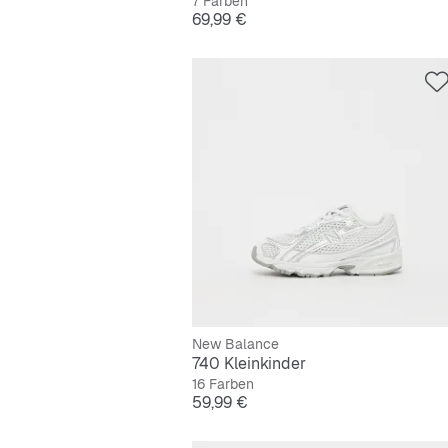
7 Farben
Preis
69,99 €
New Balance
740 Kleinkinder
16 Farben
Preis
59,99 €