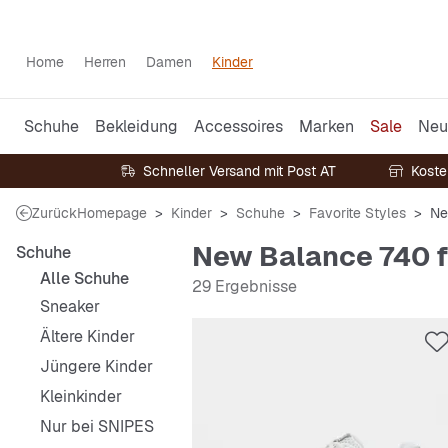
Home
Herren
Damen
Kinder
Schuhe
Bekleidung
Accessoires
Marken
Sale
Neu
Schneller Versand mit Post AT
Koste
Zurück
Homepage
Kinder
Schuhe
Favorite Styles
Ne
New Balance 740 f
Schuhe
Alle Schuhe
29 Ergebnisse
Sneaker
Ältere Kinder
Jüngere Kinder
Kleinkinder
Nur bei SNIPES