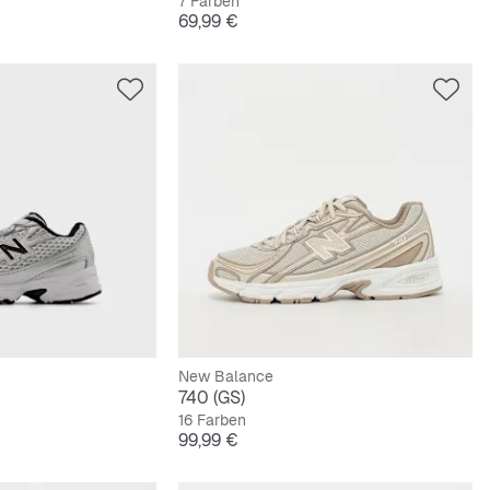
7 Farben
Preis
69,99 €
New Balance
740 (GS)
16 Farben
Preis
99,99 €