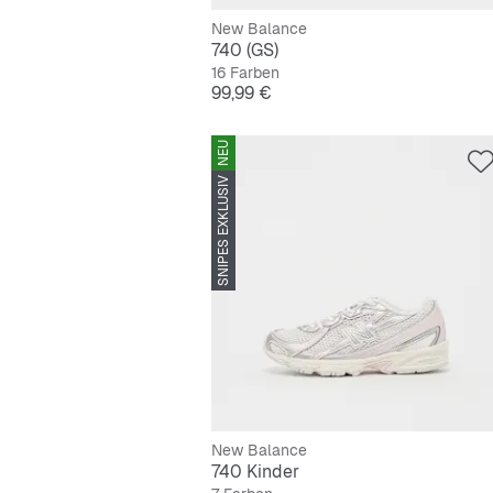
New Balance
740 (GS)
16 Farben
Preis
99,99 €
NEU
SNIPES EXKLUSIV
New Balance
740 Kinder