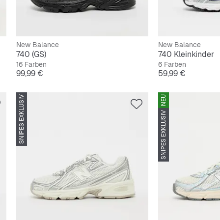
New Balance
New Balance
740 (GS)
740 Kleinkinder
16 Farben
6 Farben
Preis
Preis
99,99 €
59,99 €
SNIPES EXKLUSIV
NEU
SNIPES EXKLUSIV