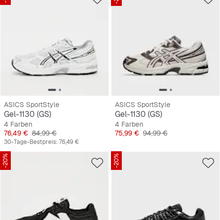
ASICS SportStyle
ASICS SportStyle
Gel-1130 (GS)
Gel-1130 (GS)
4 Farben
4 Farben
Preis
Originalpreis
Preis
Originalpreis
76,49 €
84,99 €
75,99 €
94,99 €
30-Tage-Bestpreis:
76,49 €
-20%
-20%