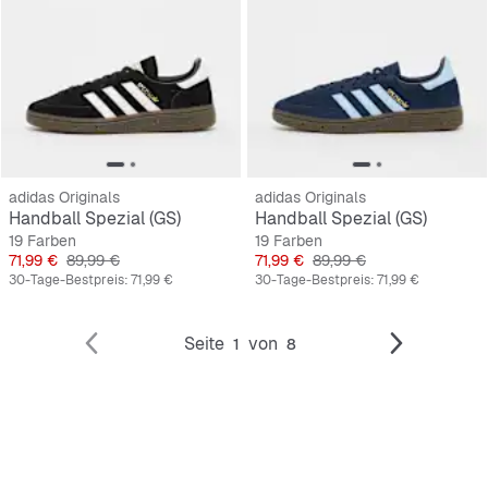
adidas Originals
adidas Originals
Handball Spezial (GS)
Handball Spezial (GS)
19 Farben
19 Farben
Preis
Originalpreis
Preis
Originalpreis
71,99 €
89,99 €
71,99 €
89,99 €
30-Tage-Bestpreis:
71,99 €
30-Tage-Bestpreis:
71,99 €
Seite
von
1
8