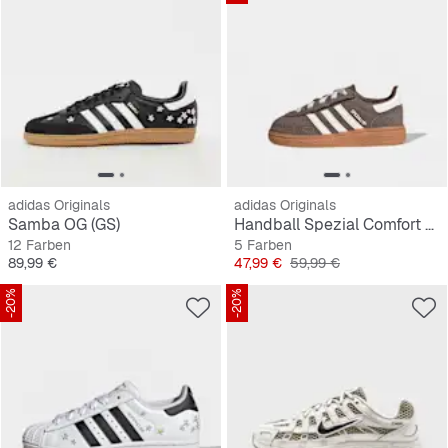
adidas Originals
adidas Originals
Samba OG (GS)
Handball Spezial Comfort Closure Elastic Lace Kleinkinder
12 Farben
5 Farben
Preis
Preis
Originalpreis
89,99 €
47,99 €
59,99 €
-20%
-20%