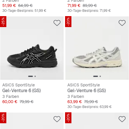
2 Farben
2 Farben
Preis
Originalpreis
Preis
Originalpreis
51,99 €
64,99 €
71,99 €
89,99 €
30-Tage-Bestpreis:
51,99 €
30-Tage-Bestpreis:
71,99 €
-25%
-20%
ASICS SportStyle
ASICS SportStyle
Gel-Venture 6 (GS)
Gel-Venture 6 (GS)
3 Farben
3 Farben
Preis
Originalpreis
Preis
Originalpreis
60,00 €
79,99 €
63,99 €
79,99 €
30-Tage-Bestpreis:
63,99 €
-20%
-20%