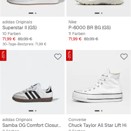
adidas Originals
Nike
Superstar II (GS)
P-6000 BR BG (GS)
10 Farben
11 Farben
Preis
Originalpreis
Preis
Originalpreis
71,99 €
89,99 €
71,99 €
89,99 €
30-Tage-Bestpreis:
71,99 €
-20%
-20%
adidas Originals
Converse
Samba OG Comfort Closure Elastic Lace Kleinkinder
Chuck Taylor All Star Lift Hi