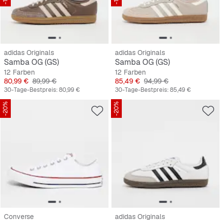
adidas Originals
adidas Originals
Samba OG (GS)
Samba OG (GS)
12 Farben
12 Farben
Preis
Originalpreis
Preis
Originalpreis
80,99 €
89,99 €
85,49 €
94,99 €
30-Tage-Bestpreis:
80,99 €
30-Tage-Bestpreis:
85,49 €
-20%
-20%
Converse
adidas Originals