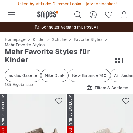
United by Attitude: Summer-Looks – jetzt entdecken!
Schneller Versand mit Post AT
Homepage
Kinder
Schuhe
Favorite Styles
Mehr Favorite Styles
Mehr Favorite Styles für
Kinder
adidas Gazelle
Nike Dunk
New Balance 740
Air Jordan
185 Ergebnisse
Filtern & Sortieren
SNIPES EXKLUSIV
SNIPES EXKLUSIV
-10%
-10%