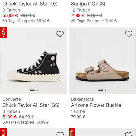
Chuck Taylor All Star OX
Samba OG (GS)
3 Farben
12 Farben
Preis
Originalpreis
Preis
Originalpreis
55,99 €
69,99 €
71,99 €
89,99 €
30-Tage-Bestpreis:
55,99 €
30-Tage-Bestpreis:
71,99 €
-20%
Converse
Birkenstock
Chuck Taylor All Star (GS)
Arizona Flower Buckle
3 Farben
1 Farbe
Preis
Originalpreis
Preis
51,99 €
64,99 €
79,99 €
30-Tage-Bestpreis:
51,99 €
-10%
-20%