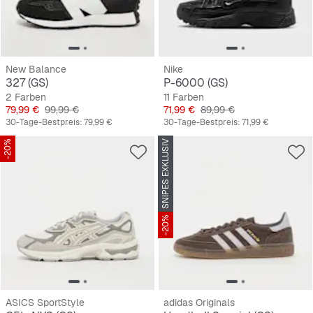
New Balance
Nike
327 (GS)
P-6000 (GS)
2 Farben
11 Farben
Preis
Originalpreis
Preis
Originalpreis
79,99 €
99,99 €
71,99 €
89,99 €
30-Tage-Bestpreis:
79,99 €
30-Tage-Bestpreis:
71,99 €
-20%
SNIPES EXKLUSIV
-20%
ASICS SportStyle
adidas Originals