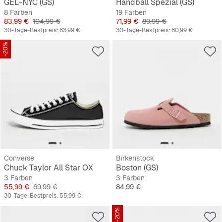
GEL-NYC (GS)
Handball Spezial (GS)
8 Farben
19 Farben
Preis
Originalpreis
Preis
Originalpreis
83,99 €
104,99 €
71,99 €
89,99 €
30-Tage-Bestpreis:
83,99 €
30-Tage-Bestpreis:
80,99 €
-20%
Converse
Birkenstock
Chuck Taylor All Star OX
Boston (GS)
3 Farben
3 Farben
Preis
Originalpreis
Preis
55,99 €
69,99 €
84,99 €
30-Tage-Bestpreis:
55,99 €
-20%