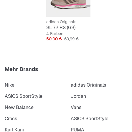
adidas Originals
SL 72 RS (GS)
4 Farben
Preis
Originalpreis
50,00 €
69,99 €
Mehr Brands
Nike
adidas Originals
ASICS SportStyle
Jordan
New Balance
Vans
Crocs
ASICS SportStyle
Karl Kani
PUMA