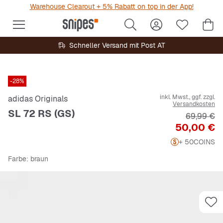
Warehouse Clearout + 5% Rabatt on top in der App!
Schneller Versand mit Post AT
-28%
inkl. Mwst., ggf. zzgl.
adidas Originals
Versandkosten
SL 72 RS (GS)
Originalpr
69,99 €
Preis
50,00 €
+ 50
COINS
Farbe
: braun