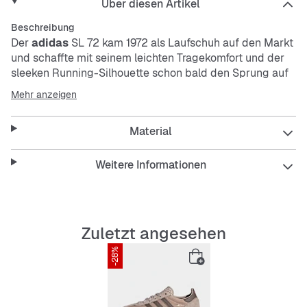
Über diesen Artikel
Beschreibung
Der
adidas
SL 72 kam 1972 als Laufschuh auf den Markt
und schaffte mit seinem leichten Tragekomfort und der
sleeken Running-Silhouette schon bald den Sprung auf
die Straßen der Welt. Diese Version für Kinder und Teens
Mehr anzeigen
macht jedes Abenteuer mit und versprüht lässige Vibes
auf Schritt und Tritt. Das Obermaterial aus Nylon mit
Material
Wildleder-Overlays ist eine Hommage an das Original,
während die EVA-Zwischensohle den ganzen Tag lang
für Tragekomfort sorgt.
Weitere Informationen
Features:
Reguläre Passform
Zuletzt angesehen
Schnürsenkel
Obermaterial aus Nylon; Wildleder-Overlays
-28%
Synthetikfutter
EVA-Zwischensohle
Geriffelte Gummiaußensohle