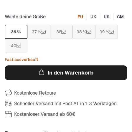
Wähle deine Größe
EU
UK
US
CM
36 ⅔
37 ⅓
38
38 ⅔
39 ⅓
40
Fast ausverkauft
In den Warenkorb
Kostenlose Retoure
Schneller Versand mit Post AT in 1-3 Werktagen
Kostenloser Versand ab 60€