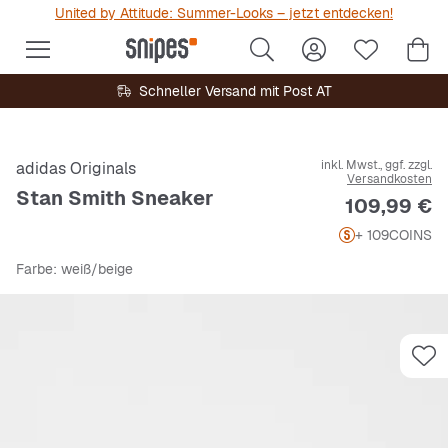
United by Attitude: Summer-Looks – jetzt entdecken!
Schneller Versand mit Post AT
inkl. Mwst., ggf. zzgl.
adidas Originals
Versandkosten
Stan Smith Sneaker
Preis
109,99 €
+ 109
COINS
Farbe
: weiß/beige