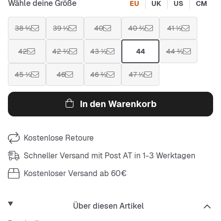
Wähle deine Größe
EU
UK
US
CM
38 ⅔
39 ⅓
40
40 ⅔
41 ⅓
42
42 ⅔
43 ⅓
44
44 ⅔
45 ⅓
46
46 ⅔
47 ⅓
In den Warenkorb
Kostenlose Retoure
Schneller Versand mit Post AT in 1-3 Werktagen
Kostenloser Versand ab 60€
Über diesen Artikel