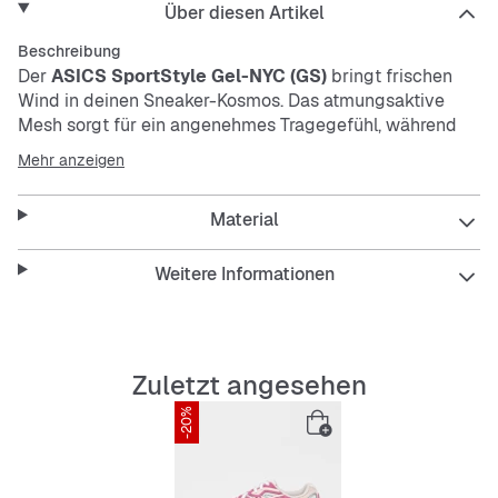
Über diesen Artikel
Beschreibung
Der
ASICS SportStyle Gel-NYC (GS)
bringt frischen
Wind in deinen Sneaker-Kosmos. Das atmungsaktive
Mesh sorgt für ein angenehmes Tragegefühl, während
die stabilisierende Passform deinen Fuß sicher hält. Mit
Mehr anzeigen
seinem strapazierfähigen Design ist er perfekt für jeden
Tag und bleibt dabei pflegeleicht.
Material
Features:
Weitere Informationen
Atmungsaktives Mesh
Zuletzt angesehen
-20%
Stabilisierende Passform
Strapazierfähig