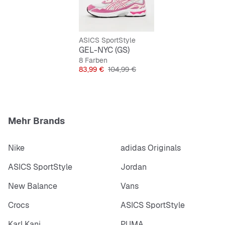
Pflegeleicht
Schnürsenkel für sicheren Halt
ASICS SportStyle
GEL-NYC (GS)
8 Farben
Preis
Originalpreis
83,99 €
104,99 €
Mehr Brands
Nike
adidas Originals
ASICS SportStyle
Jordan
New Balance
Vans
Crocs
ASICS SportStyle
Karl Kani
PUMA