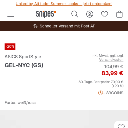
United by Attitude: Summer-Looks – jetzt entdecken!
Schneller Versand mit Post AT
-20%
inkl. Mwst., ggf. zzgl.
ASICS SportStyle
Versandkosten
GEL-NYC (GS)
Originalpre
104,99 €
Preis
83,99 €
30-Tage-Bestpreis:
70,00 €
(+20 %)
+ 83
COINS
Farbe
: weiß/rosa