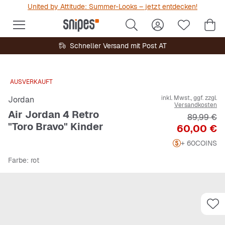
United by Attitude: Summer-Looks – jetzt entdecken!
Schneller Versand mit Post AT
AUSVERKAUFT
inkl. Mwst., ggf. zzgl.
Jordan
Versandkosten
Air Jordan 4 Retro
Originalpr
89,99 €
"Toro Bravo" Kinder
Preis
60,00 €
+ 60
COINS
Farbe
: rot