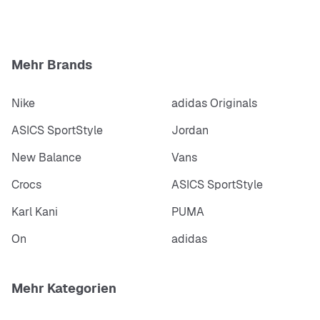
„Toro Bravo“ Colorway
Mid-Cut
bequeme Polsterungen
dämpfende Sohle
Mehr Brands
Air Jordan Logodetails
Nike
adidas Originals
ASICS SportStyle
Jordan
New Balance
Vans
Crocs
ASICS SportStyle
Karl Kani
PUMA
On
adidas
Mehr Kategorien