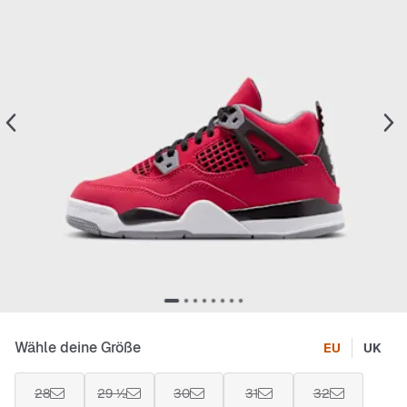
Wähle deine Größe
EU
UK
28
29 ½
30
31
32