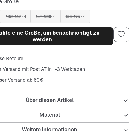
e Größe
132-147
147-163
163-175
hle eine Größe, um benachrichtigt zu
werden
se Retoure
r Versand mit Post AT in 1-3 Werktagen
oser Versand ab 60€
Über diesen Artikel
Material
Weitere Informationen