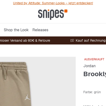
United by Attitude: Summer-Looks – jetzt entdecken!
Shop the Look
Releases
nloser Versand ab 60€ & Retoure
Kauf auf Rechnung
AUSVERKAUFT
Jordan
Brookl
Farbe
: grün