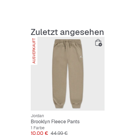
Zuletzt angesehen
AUSVERKAUFT
Jordan
Brooklyn Fleece Pants
1 Farbe
Preis
Originalpreis
10,00 €
44,99 €