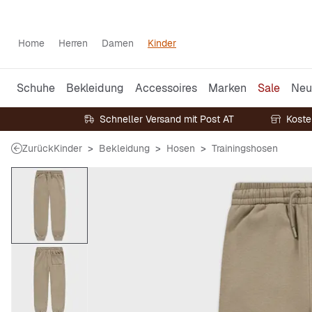
Home
Herren
Damen
Kinder
Schuhe
Bekleidung
Accessoires
Marken
Sale
Neu
Schneller Versand mit Post AT
Koste
Zurück
Kinder
Bekleidung
Hosen
Trainingshosen