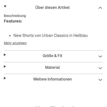
Über diesen Artikel
Beschreibung
Features:
New Shorts von Urban Classics in Hellblau
Mehr anzeigen
zwei Taschen vorne, zwei Taschen hinten
Größe & Fit
kurzer Schnitt, mit geradem, weitem Bein
atmungsaktives Baumwollmaterial
Material
Weitere Informationen
Material: 100% Baumwolle
Größenhinweis:
Malcolm ist 1,81 m groß, schlank
gebaut und trägt die Größe Large.