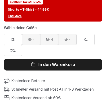
SUMMER SWEAT DEAL
Shorts + T-Shirt = 44,99€
Find More
Wähle deine Größe
XS
S
M
L
XL
XXL
In den Warenkorb
Kostenlose Retoure
Schneller Versand mit Post AT in 1-3 Werktagen
Kostenloser Versand ab 60€