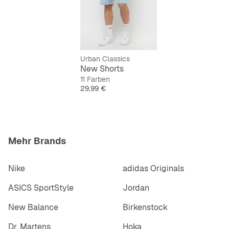
Urban Classics
New Shorts
11 Farben
Preis
29,99 €
Mehr Brands
Nike
adidas Originals
ASICS SportStyle
Jordan
New Balance
Birkenstock
Dr. Martens
Hoka