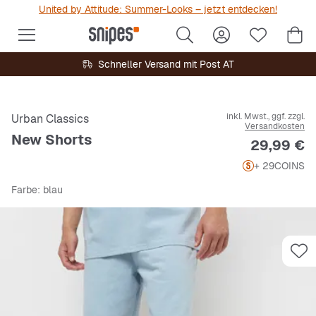
United by Attitude: Summer-Looks – jetzt entdecken!
Schneller Versand mit Post AT
inkl. Mwst., ggf. zzgl.
Urban Classics
Versandkosten
New Shorts
Preis
29,99 €
+ 29
COINS
Farbe
: blau