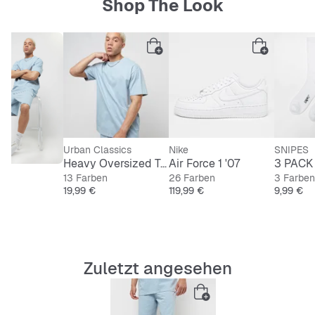
Shop The Look
Urban Classics
Nike
SNIPES
Heavy Oversized Tee
Air Force 1 '07
3 PACK 
13 Farben
26 Farben
3 Farben
Preis
Preis
Preis
19,99 €
119,99 €
9,99 €
Zuletzt angesehen