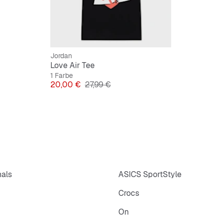
Jordan
Love Air Tee
1 Farbe
Preis
Originalpreis
20,00 €
27,99 €
nals
ASICS SportStyle
Crocs
On