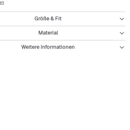
en
Größe & Fit
Material
 Fit für entspannten Sitz
Weitere Informationen
aktiver Stoff für frischen Komfort
eicht und strapazierfähig
m für warme Tage
tes Herz- und Jumpman-Logo