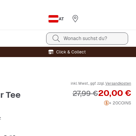
AT
Wonach suchst du?
Click & Collect
inkl. Mwst., ggf. zzgl.
Versandkosten
Preis
20,00 €
Originalpreis
27,99 €
r Tee
+ 20
COINS
z