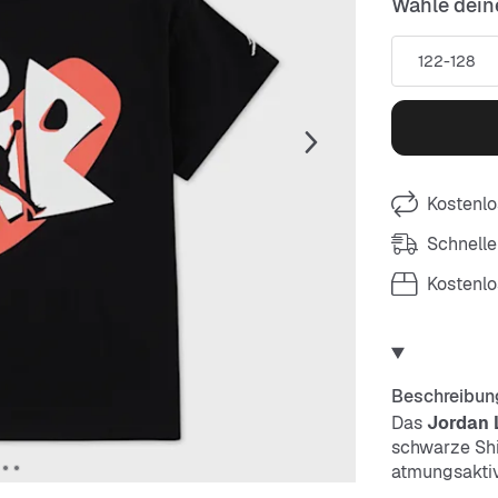
Wähle dein
122-128
Kostenlo
Schnelle
Kostenl
Beschreibun
Das
Jordan 
schwarze Shir
atmungsaktiv
Herz-Design