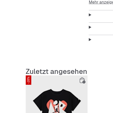
Mehr anzeig
Features:
Regular
Atmungs
Pflegel
Zuletzt angesehen
Kurzar
-28%
Markan