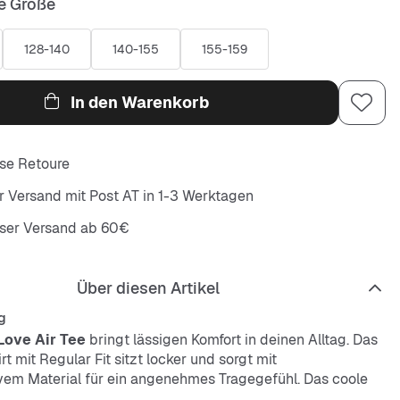
e Größe
128-140
140-155
155-159
In den Warenkorb
se Retoure
r Versand mit Post AT in 1-3 Werktagen
oser Versand ab 60€
Über diesen Artikel
g
Love Air Tee
bringt lässigen Komfort in deinen Alltag. Das
t mit Regular Fit sitzt locker und sorgt mit
em Material für ein angenehmes Tragegefühl. Das coole
 mit dem Jumpman-Logo macht dich zum Hingucker.