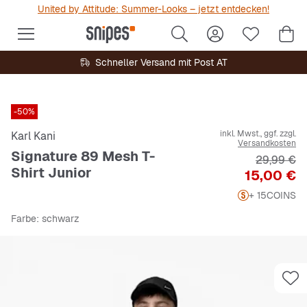
United by Attitude: Summer-Looks – jetzt entdecken!
Schneller Versand mit Post AT
-50%
inkl. Mwst., ggf. zzgl.
Karl Kani
Versandkosten
Signature 89 Mesh T-
Originalpr
29,99 €
Shirt Junior
Preis
15,00 €
+ 15
COINS
Farbe
: schwarz