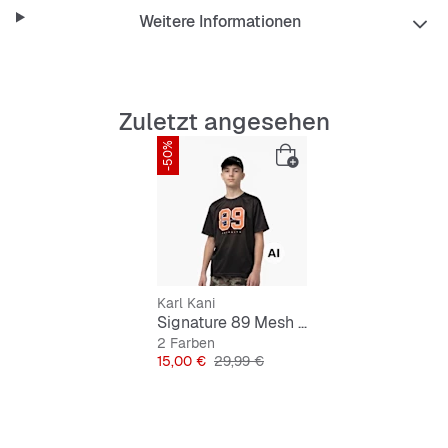
Weitere Informationen
Zuletzt angesehen
-50%
Karl Kani
Signature 89 Mesh T-Shirt Junior
2 Farben
Preis
Originalpreis
15,00 €
29,99 €