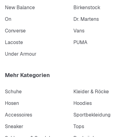
Drehpunkt besteht teilweise aus Nike Grind und sorgt für
Strapazierfähigkeit und Traktion im traditionellen Style.
New Balance
Birkenstock
On
Dr. Martens
Converse
Vans
Lacoste
PUMA
Under Armour
Mehr Kategorien
Schuhe
Kleider & Röcke
Hosen
Hoodies
Accessoires
Sportbekleidung
Sneaker
Tops