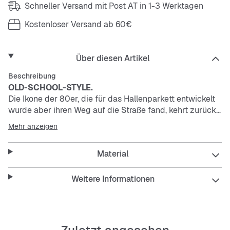
Schneller Versand mit Post AT in 1-3 Werktagen
Kostenloser Versand ab 60€
Über diesen Artikel
Beschreibung
OLD-SCHOOL-STYLE.
Die Ikone der 80er, die für das Hallenparkett entwickelt
wurde aber ihren Weg auf die Straße fand, kehrt zurück
in einem Design, mit dem du Gutes tust während du gut
Mehr anzeigen
aussiehst. Der Klassiker wurde neu aufgelegt und
besteht jetzt aus mindestens 20% recyceltem Material
Material
(Gewichtsanteil). So bleibt er sich selbst weiterhin treu
und ist gleichzeitig besser für die Umwelt. Der Nike
Dunk Low Channel ist aus Kunstleder gefertigt und
Weitere Informationen
bringt Vintage-Basketball-Style und einen
unkomplizierten Lifestyle auf die Straße.
Wann immer du das Nike Pinwheel oder den Namen