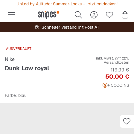
United by Attitude: Summer-Looks – jetzt entdecken!
Schneller Versand mit Post AT
AUSVERKAUFT
inkl. Mwst., ggf. zzgl.
Nike
Versandkosten
Dunk Low royal
Originalpr
119,99 €
Preis
50,00 €
+ 50
COINS
Farbe
: blau