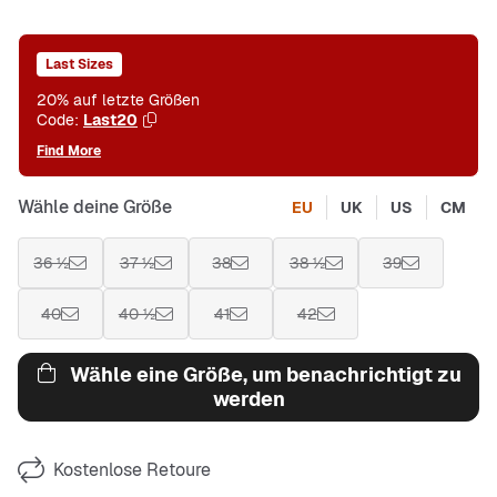
Last Sizes
20% auf letzte Größen
Code:
Last20
Find More
Wähle deine Größe
EU
UK
US
CM
36 ½
37 ½
38
38 ½
39
40
40 ½
41
42
Wähle eine Größe, um benachrichtigt zu
werden
Kostenlose Retoure