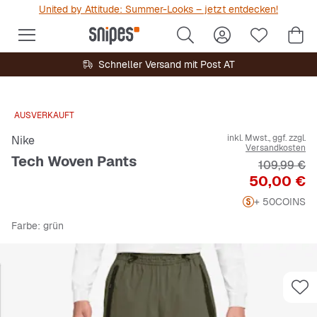
United by Attitude: Summer-Looks – jetzt entdecken!
Schneller Versand mit Post AT
AUSVERKAUFT
inkl. Mwst., ggf. zzgl.
Nike
Versandkosten
Tech Woven Pants
Originalpre
109,99 €
Preis
50,00 €
+ 50
COINS
Farbe
: grün