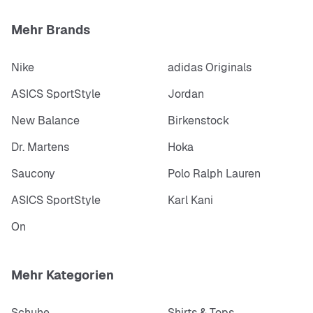
problemlos Platz für dein Smartphone oder deinen
Geldbeutel bietet.
Mehr Brands
Der weitere Schnitt an den Oberschenkeln und an den
Beinen sorgt für einen modernen Oversize-Look.
Nike
adidas Originals
Ein glatter, elastischer Bund mit verstellbaren Tech-
Designelementen ermöglicht eine perfekte Passform.
ASICS SportStyle
Jordan
More Details
New Balance
Birkenstock
Body: 94% Nylon/6% Elastan; Taschen: 100%
Dr. Martens
Hoka
Polyester
Saucony
Polo Ralph Lauren
Maschinenwäsche
Importiert
ASICS SportStyle
Karl Kani
On
Mehr Kategorien
Schuhe
Shirts & Tops