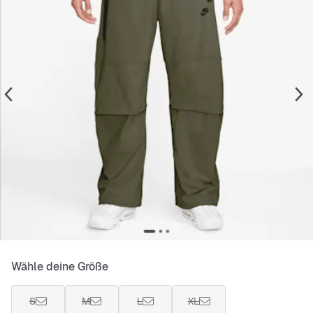
Wähle deine Größe
S
M
L
XL