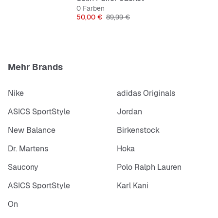
0 Farben
Preis
Originalpreis
50,00 €
89,99 €
Mehr Brands
Nike
adidas Originals
ASICS SportStyle
Jordan
New Balance
Birkenstock
Dr. Martens
Hoka
Saucony
Polo Ralph Lauren
ASICS SportStyle
Karl Kani
On