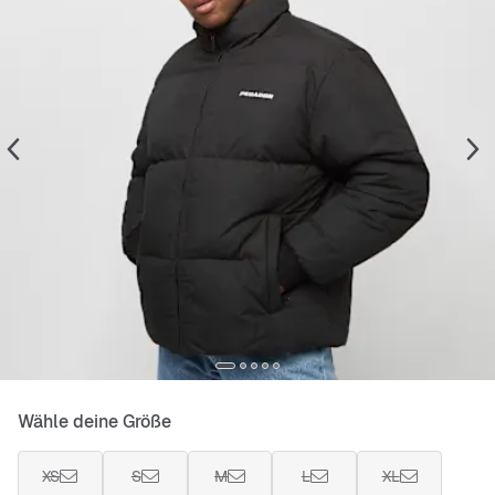
Wähle deine Größe
XS
S
M
L
XL