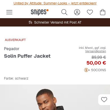
United by Attitude: Summer-Looks – jetzt entdecken!
Schneller Versand mit Post AT
AUSVERKAUFT
inkl. Mwst., ggf. zzgl.
Pegador
Versandkosten
Solin Puffer Jacket
Originalpr
89,99 €
Preis
50,00 €
+ 50
COINS
Farbe
: schwarz