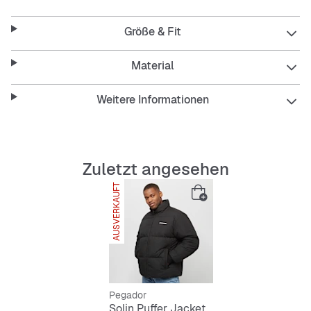
dich warm wie das Winterfell eines Bären! Gönn deiner
Garderobe dieses hotte Piece, gönn dir Pegador! Worauf
Größe & Fit
wartest du also noch, bist du Jäger oder Beute?
Material
Features
:
Weitere Informationen
Pegador Exclusive
Puffer Style
Relaxed Fit
Dick gepolstert
Zuletzt angesehen
Material: 100% Polyester
AUSVERKAUFT
Größenhinweis:
Daniel ist 1,88 m groß, sportlich gebaut
und trägt die Größe Large.
Pegador
Solin Puffer Jacket