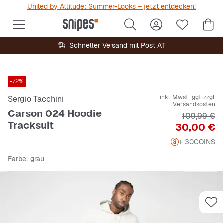
United by Attitude: Summer-Looks – jetzt entdecken!
Schneller Versand mit Post AT
-72%
inkl. Mwst., ggf. zzgl.
Sergio Tacchini
Versandkosten
Carson 024 Hoodie
Originalpre
109,99 €
Tracksuit
Preis
30,00 €
+ 30
COINS
Farbe
: grau