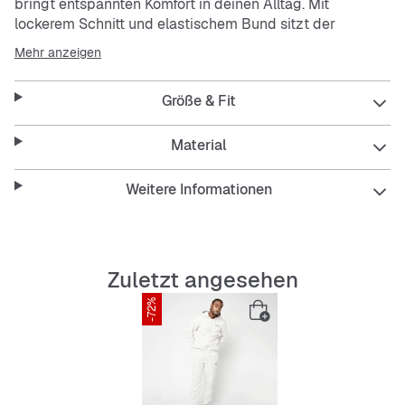
bringt entspannten Komfort in deinen Alltag. Mit
lockerem Schnitt und elastischem Bund sitzt der
Trainingsanzug immer bequem. Die atmungsaktive und
Mehr anzeigen
strapazierfähige Qualität macht ihn zum perfekten
Begleiter für jede Gelegenheit.
Größe & Fit
Features:
Material
Weitere Informationen
Loose Fit für lässigen Sitz
Langarm-Hoodie mit Kapuze
Zuletzt angesehen
Elastischer Bund für flexiblen Halt
-72%
Praktische Einschubtaschen
Atmungsaktiv und pflegeleicht