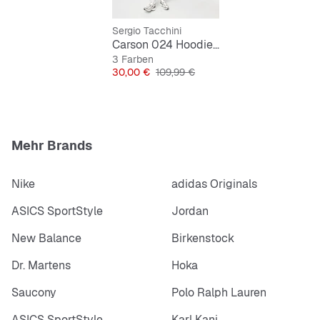
Sergio Tacchini
Carson 024 Hoodie Tracksuit
3 Farben
Preis
Originalpreis
30,00 €
109,99 €
Mehr Brands
Nike
adidas Originals
ASICS SportStyle
Jordan
New Balance
Birkenstock
Dr. Martens
Hoka
Saucony
Polo Ralph Lauren
ASICS SportStyle
Karl Kani