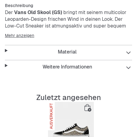
Beschreibung
Der
Vans Old Skool (GS)
bringt mit seinem multicolor
Leoparden-Design frischen Wind in deinen Look. Der
Low-Cut Sneaker ist atmungsaktiv und super bequem
dank der gepolsterten Innensohle. Die robuste,
Mehr anzeigen
rutschfeste Außensohle sorgt für sicheren Halt bei jedem
Schritt.
Material
Features:
Weitere Informationen
Obermaterial-Mix mit auffälligem
Zuletzt angesehen
Leopardenmuster
AUSVERKAUFT
Bequeme, atmungsaktive Innensohle
Rutschfeste und langlebige Außensohle