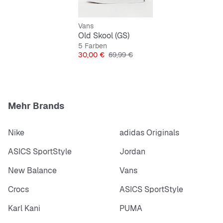
Schnürverschluss für perfekten Sitz
Vans
Low-Cut Design für lässigen Style
Old Skool (GS)
5 Farben
Preis
Originalpreis
30,00 €
69,99 €
Mehr Brands
Nike
adidas Originals
ASICS SportStyle
Jordan
New Balance
Vans
Crocs
ASICS SportStyle
Karl Kani
PUMA