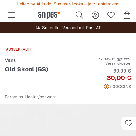
United by Attitude: Summer-Looks – jetzt entdecken!
Schneller Versand mit Post AT
AUSVERKAUFT
inkl. Mwst., ggf. zzgl.
Vans
Versandkosten
Old Skool (GS)
Originalpr
69,99 €
Preis
30,00 €
+ 30
COINS
Farbe
: multicolor/schwarz