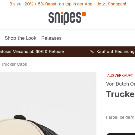
Bis zu -20% + 5% Rabatt on top in der App - Jetzt Shoppen!
Shop the Look
Releases
nloser Versand ab 60€ & Retoure
Kauf auf Rechnung
Trucker Caps
AUSVERKAUFT
Von Dutch Or
Trucke
Farbe
: beige/g