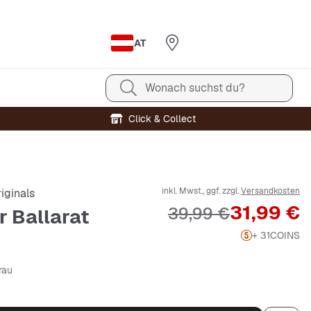
AT
Wonach suchst du?
Click & Collect
inkl. Mwst., ggf. zzgl.
Versandkosten
iginals
Preis
31,99 €
Originalpreis
39,99 €
r Ballarat
+ 31
COINS
rau