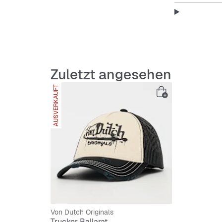
strapaz
atmung
Zuletzt angesehen
AUSVERKAUFT
UV-Schu
verstel
Sweatba
Von Dutch Originals
Trucker Ballarat