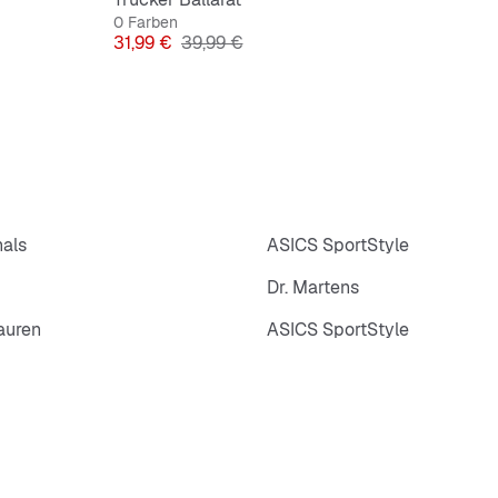
0 Farben
Preis
Originalpreis
31,99 €
39,99 €
nals
ASICS SportStyle
Dr. Martens
auren
ASICS SportStyle