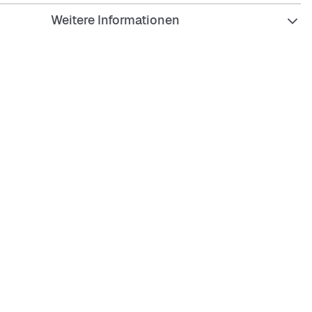
Weitere Informationen
ierfähig und pflegeleicht
saktiv durch Mesh-Material
tz für sonnige Tage
lbarer Strap für perfekte Passform
nd auf der Innenseite für Komfort