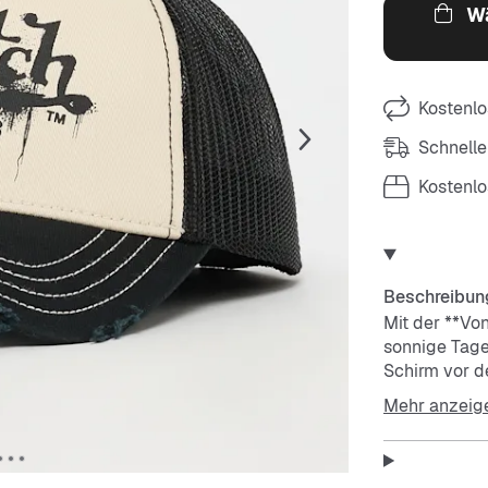
Wä
Kostenlo
Schnelle
Kostenl
Beschreibun
Mit der **Von
sonnige Tage
Schirm vor d
Der verstellb
Mehr anzeig
Sweatband in
Features: