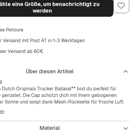
hle eine Größe, um benachrichtigt zu
werden
se Retoure
r Versand mit Post AT in 1-3 Werktagen
oser Versand ab 60€
Über diesen Artikel
g
 Dutch Originals Trucker Ballarat** bist du perfekt für
 gerüstet. Die Cap schützt dich mit ihrem gebogenen
er Sonne und sorgt dank Mesh-Rückseite für frische Luft.
are Strap garantiert den idealen Sitz, während das
en
nen für angenehmen Tragekomfort sorgt.
Material