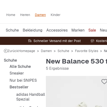
Home
Herren
Damen
Kinder
Schuhe
Bekleidung
Accessoires
Marken
Sale
Neu
Schneller Versand mit der Post
Kosten
Zurück
Homepage
Damen
Schuhe
Favorite Styles
N
New Balance 530 
Schuhe
Alle Schuhe
5 Ergebnisse
Sneaker
Nur bei SNIPES
Bestseller
adidas Handball
Spezial