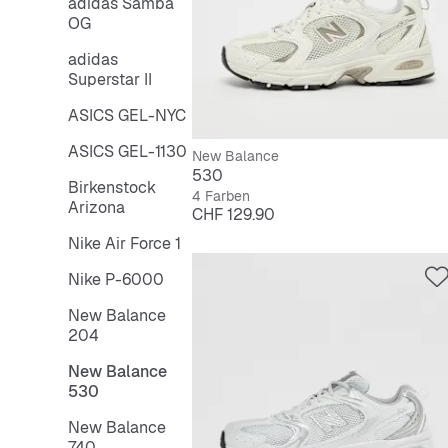
adidas Samba
OG
adidas
Superstar II
ASICS GEL-NYC
ASICS GEL-1130
New Balance
530
Birkenstock
4 Farben
Arizona
Preis
CHF 129.90
Nike Air Force 1
Nike P-6000
New Balance
204
New Balance
530
New Balance
740