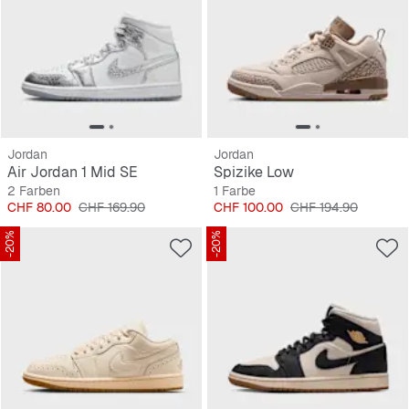
Jordan
Jordan
Air Jordan 1 Mid SE
Spizike Low
2 Farben
1 Farbe
Preis
Originalpreis
Preis
Originalpreis
CHF 80.00
CHF 169.90
CHF 100.00
CHF 194.90
-20%
-20%