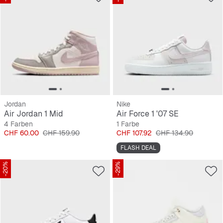
Jordan
Nike
Air Jordan 1 Mid
Air Force 1 '07 SE
4 Farben
1 Farbe
Preis
Originalpreis
Preis
Originalpreis
CHF 60.00
CHF 159.90
CHF 107.92
CHF 134.90
FLASH DEAL
-20%
-29%