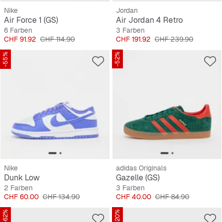
Nike
Jordan
Air Force 1 (GS)
Air Jordan 4 Retro
6 Farben
3 Farben
Preis
Originalpreis
Preis
Originalpreis
CHF 91.92
CHF 114.90
CHF 191.92
CHF 239.90
-55%
-52%
Nike
adidas Originals
Dunk Low
Gazelle (GS)
2 Farben
3 Farben
Preis
Originalpreis
Preis
Originalpreis
CHF 60.00
CHF 134.90
CHF 40.00
CHF 84.90
-62%
-20%