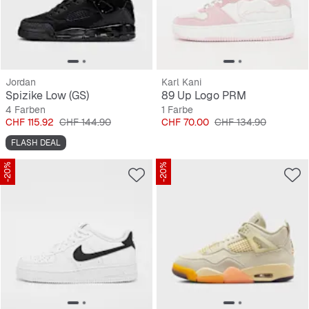
Jordan
Karl Kani
Spizike Low (GS)
89 Up Logo PRM
4 Farben
1 Farbe
Preis
Originalpreis
Preis
Originalpreis
CHF 115.92
CHF 144.90
CHF 70.00
CHF 134.90
FLASH DEAL
-20%
-20%