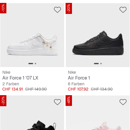
-10%
-20%
Nike
Nike
Air Force 1 '07 LX
Air Force 1
2 Farben
6 Farben
Preis
Originalpreis
Preis
Originalpreis
CHF 134.91
CHF 149.90
CHF 107.92
CHF 134.90
-20%
-48%