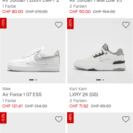
Air Jordan 1 Zoom CMFT 2
Air Jordan 1 MM Low V3
1 Farbe
2 Farben
Preis
Originalpreis
Preis
Originalpreis
CHF 80.00
CHF 219.90
CHF 110.00
CHF 154.90
-10%
-20%
Nike
Karl Kani
Air Force 1 07 ESS
LXRY 2K (GS)
1 Farbe
2 Farben
Preis
Originalpreis
Preis
Originalpreis
CHF 121.41
CHF 134.90
CHF 71.92
CHF 89.90
-53%
-48%