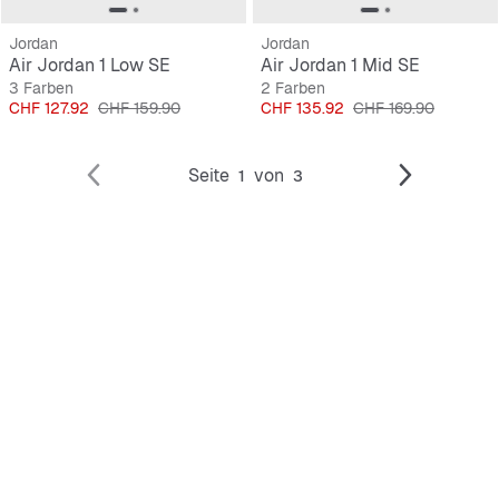
Jordan
Jordan
Air Jordan 1 Low SE
Air Jordan 1 Mid SE
3 Farben
2 Farben
Preis
Originalpreis
Preis
Originalpreis
CHF 127.92
CHF 159.90
CHF 135.92
CHF 169.90
Seite
von
1
3