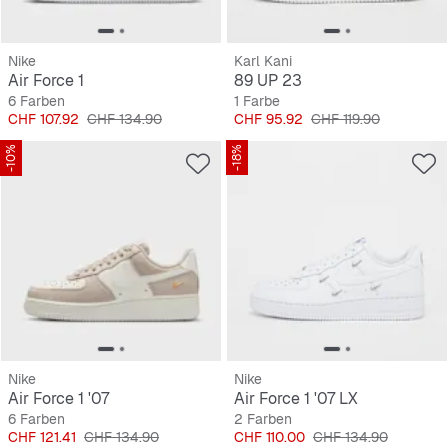
Nike
Karl Kani
Air Force 1
89 UP 23
6 Farben
1 Farbe
Preis
Originalpreis
Preis
Originalpreis
CHF 107.92
CHF 134.90
CHF 95.92
CHF 119.90
-10%
-18%
Nike
Nike
Air Force 1 '07
Air Force 1 '07 LX
6 Farben
2 Farben
Preis
Originalpreis
Preis
Originalpreis
CHF 121.41
CHF 134.90
CHF 110.00
CHF 134.90