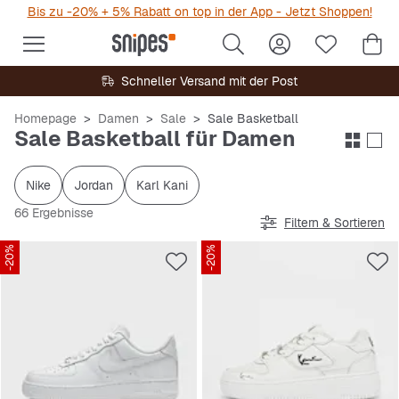
Bis zu -20% + 5% Rabatt on top in der App - Jetzt Shoppen!
Schneller Versand mit der Post
Homepage
Damen
Sale
Sale Basketball
Sale Basketball für Damen
Nike
Jordan
Karl Kani
66 Ergebnisse
Filtern & Sortieren
-20%
-20%