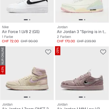
Nike
Jordan
Air Force 1 LV8 2 (GS)
Air Jordan 3 "Spring is in the Air"
1 Farbe
2 Farben
Preis
Originalpreis
Preis
Originalpreis
CHF 72.00
CHF 90.00
CHF 170.00
CHF 239.90
NUR ONLINE
-29%
-63%
Jordan
Jordan