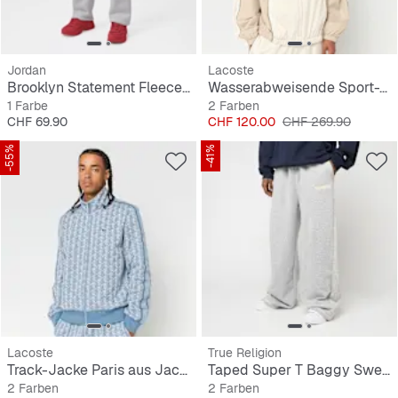
Jordan
Lacoste
Brooklyn Statement Fleece Open Hem Pant
Wasserabweisende Sport-Track-Jacke
1 Farbe
2 Farben
Preis
Preis
Originalpreis
CHF 69.90
CHF 120.00
CHF 269.90
-55%
-41%
Lacoste
True Religion
Track-Jacke Paris aus Jacquard mit Reißverschluss
Taped Super T Baggy Sweats
2 Farben
2 Farben