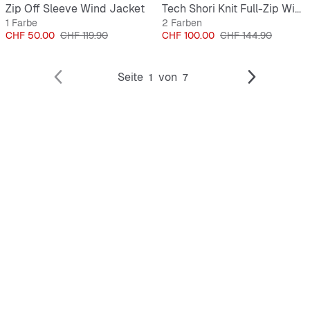
Zip Off Sleeve Wind Jacket
Tech Shori Knit Full-Zip Windrunner Jacket
1 Farbe
2 Farben
Preis
Originalpreis
Preis
Originalpreis
CHF 50.00
CHF 119.90
CHF 100.00
CHF 144.90
Seite
von
1
7