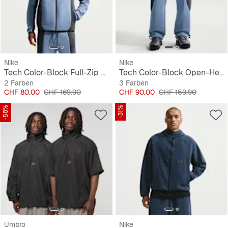
Nike
Nike
Tech Color-Block Full-Zip Fleece Windrunner Jacket
Tech Color-Block Open-Hem Fleece Pants
2 Farben
3 Farben
Preis
Originalpreis
Preis
Originalpreis
CHF 80.00
CHF 169.90
CHF 90.00
CHF 159.90
-58%
-31%
Umbro
Nike