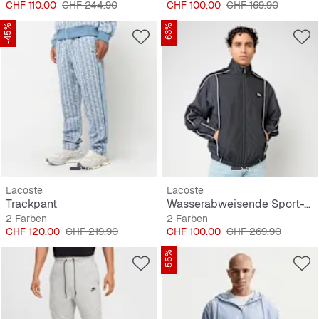
Preis
Originalpreis
Preis
Originalpreis
CHF 110.00
CHF 244.90
CHF 100.00
CHF 169.90
-45%
-63%
Lacoste
Lacoste
Trackpant
Wasserabweisende Sport-Track-Jacke
2 Farben
2 Farben
Preis
Originalpreis
Preis
Originalpreis
CHF 120.00
CHF 219.90
CHF 100.00
CHF 269.90
-55%