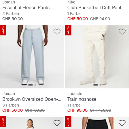
Jordan
Nike
Essential Fleece Pants
Club Basketball Cuff Pant
2 Farben
1 Farbe
Preis
Preis
Originalpreis
CHF 50.00
CHF 50.00
CHF 94.90
-44%
-43%
Jordan
Lacoste
Brooklyn Oversized Open-Hem Pants
Trainingshose
3 Farben
1 Farbe
Preis
Originalpreis
Preis
Originalpreis
CHF 50.00
CHF 89.90
CHF 90.00
CHF 159.90
-66%
-30%