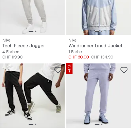
Nike
Nike
Tech Fleece Jogger
Windrunner Lined Jacket 26
4 Farben
1 Farbe
Preis
Preis
Originalpreis
CHF 119.90
CHF 60.00
CHF 134.90
-47%