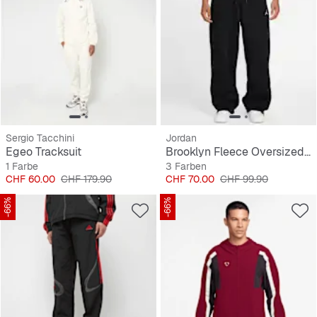
Sergio Tacchini
Jordan
Egeo Tracksuit
Brooklyn Fleece Oversized Open-Hem Pants
1 Farbe
3 Farben
Preis
Originalpreis
Preis
Originalpreis
CHF 60.00
CHF 179.90
CHF 70.00
CHF 99.90
-66%
-66%