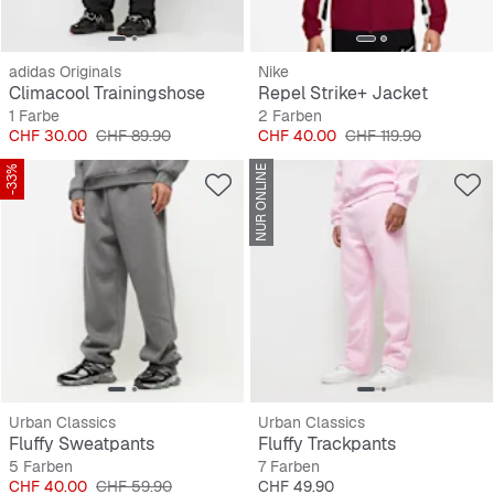
adidas Originals
Nike
Climacool Trainingshose
Repel Strike+ Jacket
1 Farbe
2 Farben
Preis
Originalpreis
Preis
Originalpreis
CHF 30.00
CHF 89.90
CHF 40.00
CHF 119.90
-33%
NUR ONLINE
Urban Classics
Urban Classics
Fluffy Sweatpants
Fluffy Trackpants
5 Farben
7 Farben
Preis
Originalpreis
Preis
CHF 40.00
CHF 59.90
CHF 49.90