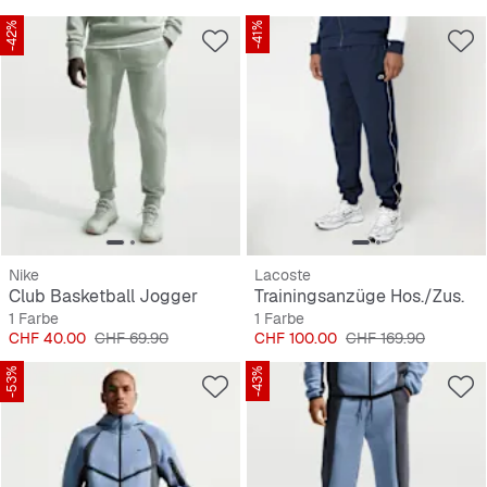
-42%
-41%
Nike
Lacoste
Club Basketball Jogger
Trainingsanzüge Hos./Zus.
1 Farbe
1 Farbe
Preis
Originalpreis
Preis
Originalpreis
CHF 40.00
CHF 69.90
CHF 100.00
CHF 169.90
-53%
-43%