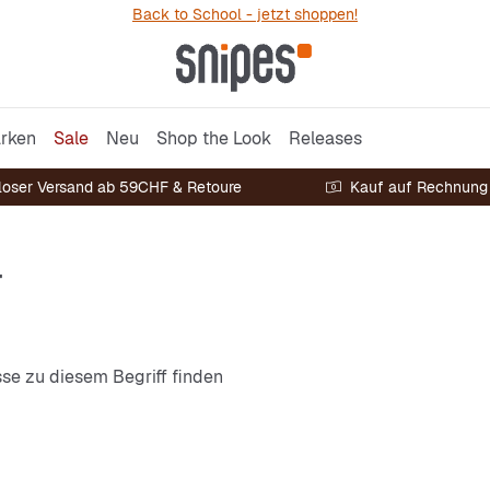
Back to School - jetzt shoppen!
rken
Sale
Neu
Shop the Look
Releases
loser Versand ab 59CHF & Retoure
Kauf auf Rechnung
r
sse zu diesem Begriff finden