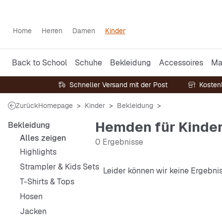
Home
Herren
Damen
Kinder
Back to School
Schuhe
Bekleidung
Accessoires
Ma
Schneller Versand mit der Post
Kosten
Zurück
Homepage
Kinder
Bekleidung
Hemden für Kinde
Bekleidung
Alles zeigen
0 Ergebnisse
Highlights
Strampler & Kids Sets
Leider können wir keine Ergebni
T-Shirts & Tops
Hosen
Jacken