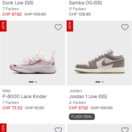
Dunk Low (GS)
Samba OG (GS)
7 Farben
11 Farben
Preis
Originalpreis
Preis
CHF 87.92
CHF 109.90
CHF 109.90
-20%
-20%
Nike
Jordan
P-6000 Lace Kinder
Jordan 1 Low (GS)
7 Farben
4 Farben
Preis
Originalpreis
Preis
Originalpreis
CHF 73.52
CHF 91.90
CHF 87.92
CHF 109.90
FLASH DEAL
-33%