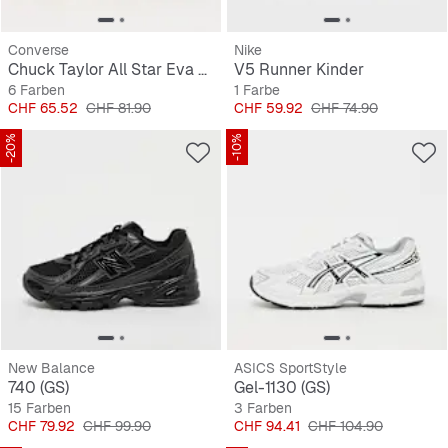
Converse
Nike
Chuck Taylor All Star Eva Lift (GS)
V5 Runner Kinder
6 Farben
1 Farbe
Preis
Originalpreis
Preis
Originalpreis
CHF 65.52
CHF 81.90
CHF 59.92
CHF 74.90
-20%
-10%
New Balance
ASICS SportStyle
740 (GS)
Gel-1130 (GS)
15 Farben
3 Farben
Preis
Originalpreis
Preis
Originalpreis
CHF 79.92
CHF 99.90
CHF 94.41
CHF 104.90