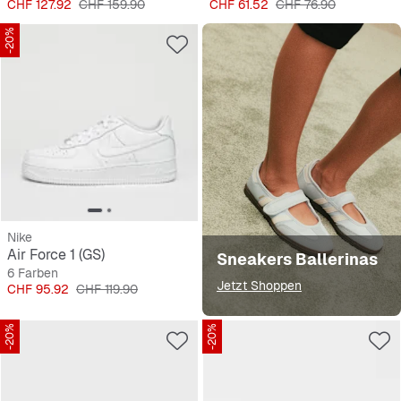
Preis
Originalpreis
Preis
Originalpreis
CHF 127.92
CHF 159.90
CHF 61.52
CHF 76.90
-20%
Nike
Air Force 1 (GS)
Sneakers Ballerinas
6 Farben
Jetzt Shoppen
Preis
Originalpreis
CHF 95.92
CHF 119.90
-20%
-20%