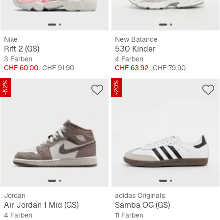
Nike
New Balance
Rift 2 (GS)
530 Kinder
3 Farben
4 Farben
Preis
Originalpreis
Preis
Originalpreis
CHF 60.00
CHF 91.90
CHF 63.92
CHF 79.90
-52%
-20%
Jordan
adidas Originals
Air Jordan 1 Mid (GS)
Samba OG (GS)
4 Farben
11 Farben