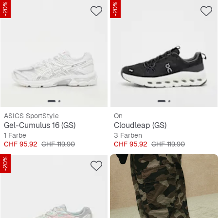
-20%
-20%
ASICS SportStyle
On
Gel-Cumulus 16 (GS)
Cloudleap (GS)
1 Farbe
3 Farben
Preis
Originalpreis
Preis
Originalpreis
CHF 95.92
CHF 119.90
CHF 95.92
CHF 119.90
-20%