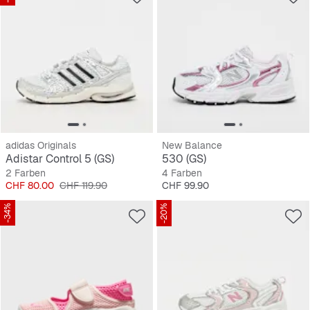
adidas Originals
New Balance
Adistar Control 5 (GS)
530 (GS)
2 Farben
4 Farben
Preis
Originalpreis
Preis
CHF 80.00
CHF 119.90
CHF 99.90
-34%
-20%