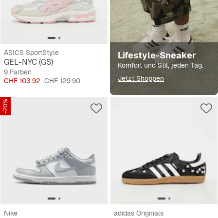
ASICS SportStyle
Lifestyle-Sneaker
GEL-NYC (GS)
Komfort und Stil, jeden Tag.
9 Farben
Jetzt Shoppen
Preis
Originalpreis
CHF 103.92
CHF 129.90
-20%
Nike
adidas Originals