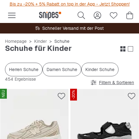
Bis zu -20% + 5% Rabatt on top in der App - Jetzt Shoppen!
Schneller Versand mit der Post
Homepage
Kinder
Schuhe
Schuhe für Kinder
Herren Schuhe
Damen Schuhe
Kinder Schuhe
454 Ergebnisse
Filtern & Sortieren
NEU
-20%