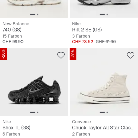
New Balance
Nike
740 (GS)
Rift 2 SE (GS)
15 Farben
3 Farben
Preis
Preis
Originalpreis
CHF 99.90
CHF 73.52
CHF 91.90
-20%
-20%
Nike
Converse
Shox TL (GS)
Chuck Taylor All Star Classic (GS)
6 Farben
2 Farben