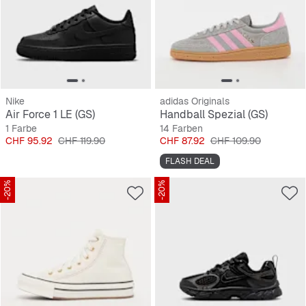
Nike
adidas Originals
Air Force 1 LE (GS)
Handball Spezial (GS)
1 Farbe
14 Farben
Preis
Originalpreis
Preis
Originalpreis
CHF 95.92
CHF 119.90
CHF 87.92
CHF 109.90
FLASH DEAL
-20%
-20%