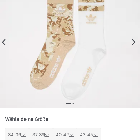
Wähle deine Größe
34-36
37-39
40-42
43-45