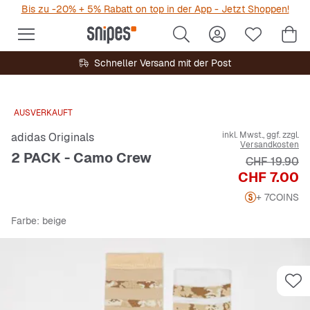
Bis zu -20% + 5% Rabatt on top in der App - Jetzt Shoppen!
Schneller Versand mit der Post
AUSVERKAUFT
inkl. Mwst., ggf. zzgl.
adidas Originals
Versandkosten
2 PACK - Camo Crew
Originalprei
CHF 19.90
Preis
CHF 7.00
+ 7
COINS
Farbe
: beige