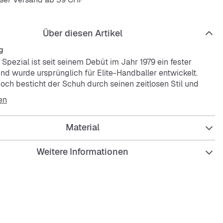
Über diesen Artikel
g
Spezial ist seit seinem Debüt im Jahr 1979 ein fester
nd wurde ursprünglich für Elite-Handballer entwickelt.
och besticht der Schuh durch seinen zeitlosen Stil und
 Obermaterial aus geschmeidigem Wildleder verleiht
en
n ein hochwertiges Gefühl, das auf der Straße auffällt.Die
nsohle aus Naturgummi stärkt den Vintage-Vibe und
Material
chend Grip und Strapazierfähigkeit. Das
adidas
Spezial
 auf der Zunge und der Name Spezial in Goldfolie auf der
für einen Hauch von Tradition und Authentizität.Ob du die
Weitere Informationen
est oder dich mit Freunden triffst: Diese Schuhe sind deine
ür einen klassischen Look mit einem modernen Twist. Werde
ende und setze ein Zeichen, wo immer du hingehst.