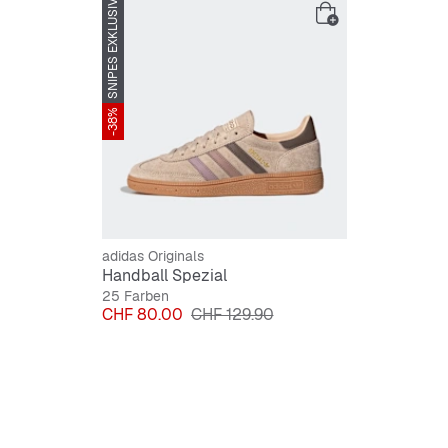
Regulä
SNIPES EXKLUSIV
Schnür
Obermat
Einlege
Außens
-38%
adidas Originals
Handball Spezial
25 Farben
Preis
Originalpreis
CHF 80.00
CHF 129.90