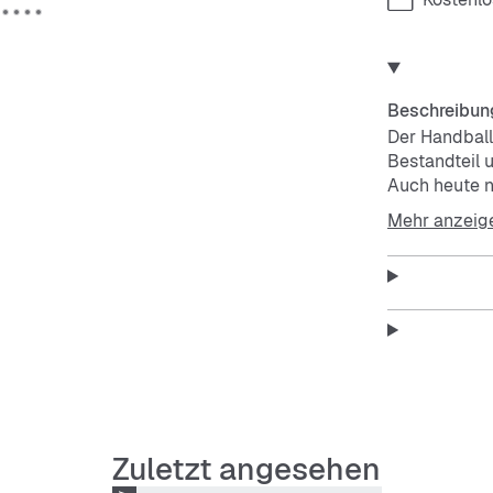
Beschreibun
Der Handball 
Bestandteil u
Auch heute n
Komfort. Das
Mehr anzeig
diesen Schuhe
weiche Auße
bietet ausrei
Trefoil-Logo
Seite sorgen 
Stadt erkund
erste Wahl f
Teil der Leg
Features:
Zuletzt angesehen