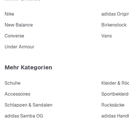
Nike
adidas Origi
New Balance
Birkenstock
Converse
Vans
Under Armour
Mehr Kategorien
Schuhe
Kleider & Rö
Accessoires
Sportbeklei
Schlappen & Sandalen
Rucksäcke
adidas Samba OG
adidas Handb