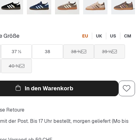
e Größe
EU
UK
US
CM
37 ⅓
38
38 ⅔
39 ⅓
40 ⅔
In den Warenkorb
se Retoure
it der Post. Bis 17 Uhr bestellt, morgen geliefert (Mo bis
ser Versand ab 59 CHF