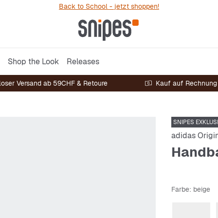
Back to School - jetzt shoppen!
Shop the Look
Releases
loser Versand ab 59CHF & Retoure
Kauf auf Rechnung
SNIPES EXKLUS
adidas Origi
Handba
Farbe
: beige