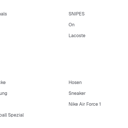
nals
SNIPES
On
Lacoste
cke
Hosen
dung
Sneaker
Nike Air Force 1
all Spezial