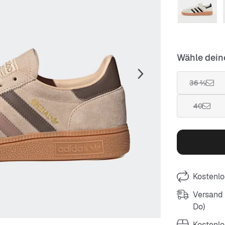
Wähle dein
36 ⅔
40
Kostenlo
Versand m
Do)
Kostenlo