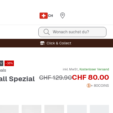
CH
Wonach suchst du?
Click & Collect
IV
-38%
inkl. MwSt.,
Kostenloser Versand
nals
Preis
CHF 80.00
Originalpreis
CHF 129.90
ll Spezial
+ 80
COINS