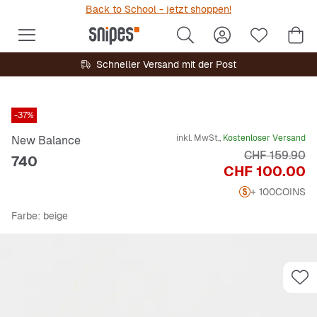
Back to School - jetzt shoppen!
Schneller Versand mit der Post
-37%
inkl. MwSt.,
Kostenloser Versand
New Balance
Originalpreis
CHF 159.90
740
Preis
CHF 100.00
+ 100
COINS
Farbe
: beige