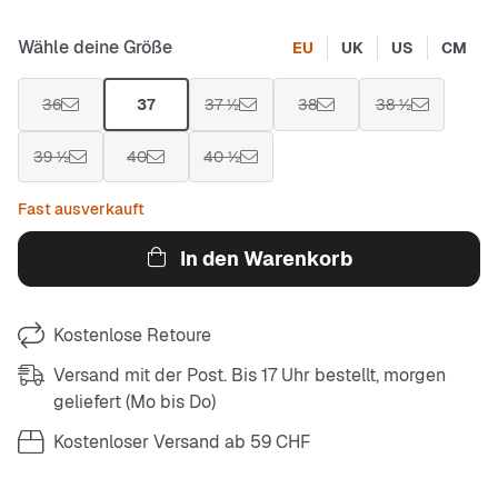
Wähle deine Größe
EU
UK
US
CM
36
37
37 ½
38
38 ½
39 ½
40
40 ½
Fast ausverkauft
In den Warenkorb
Kostenlose Retoure
Versand mit der Post. Bis 17 Uhr bestellt, morgen
geliefert (Mo bis Do)
Kostenloser Versand ab 59 CHF