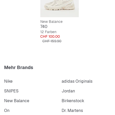
Leichte, flexible Außensohle
Rutschfest und langlebig
New Balance
740
Mesh-Oberfläche für gute Belüftung
12 Farben
Preis
CHF 100.00
Originalpreis
CHF 159.90
Mehr Brands
Nike
adidas Originals
SNIPES
Jordan
New Balance
Birkenstock
On
Dr. Martens