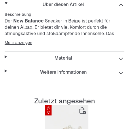
Über diesen Artikel
Beschreibung
Der
New Balance
Sneaker in Beige ist perfekt für
deinen Alltag. Er bietet dir viel Komfort durch die
atmungsaktive und stoßdämpfende Innensohle. Das
leichte Mesh-Material sorgt für gute Belüftung, während
Mehr anzeigen
die flexible und rutschfeste Außensohle für sicheren Halt
steht.
Material
Er passt super zu jedem Look und ist dabei
Weitere Informationen
strapazierfähig.
Features:
Zuletzt angesehen
-37%
Atmungsaktive Innensohle
Stoßdämpfende Innensohle