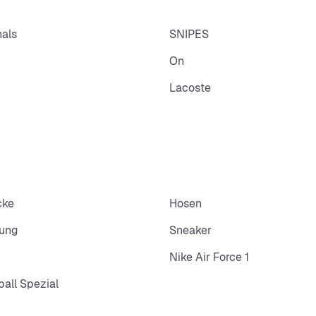
nals
SNIPES
On
Lacoste
cke
Hosen
dung
Sneaker
Nike Air Force 1
all Spezial