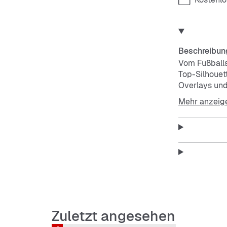
Beschreibun
Vom Fußballs
Top-Silhouet
Overlays und
Evergreen un
Mehr anzeig
Features:
Regulä
Schnür
Obermat
Goldfol
Futter 
Zwisch
Zuletzt angesehen