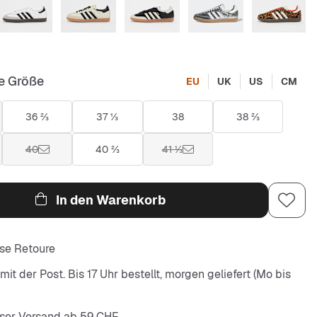
e Größe
EU
UK
US
CM
36 ⅔
37 ⅓
38
38 ⅔
40
40 ⅔
41 ⅓
In den Warenkorb
se Retoure
it der Post. Bis 17 Uhr bestellt, morgen geliefert (Mo bis
ser Versand ab 59 CHF