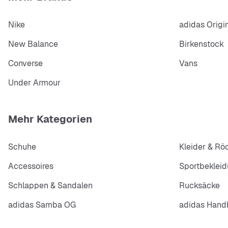
Nike
adidas Origi
New Balance
Birkenstock
Converse
Vans
Under Armour
Mehr Kategorien
Schuhe
Kleider & Rö
Accessoires
Sportbeklei
Schlappen & Sandalen
Rucksäcke
adidas Samba OG
adidas Handb