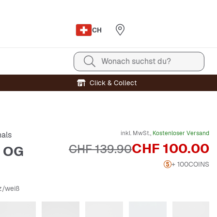
CH
Wonach suchst du?
Click & Collect
inkl. MwSt.,
Kostenloser Versand
nals
Preis
CHF 100.00
Originalpreis
CHF 139.90
 OG
+ 100
COINS
z/weiß