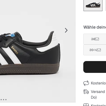
Wähle dein
36
39 ⅓
Kostenlo
Versand m
Do)
Kostenlo