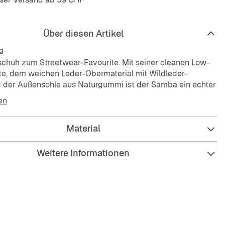
Über diesen Artikel
g
chuh zum Streetwear-Favourite. Mit seiner cleanen Low-
te, dem weichen Leder-Obermaterial mit Wildleder-
 der Außensohle aus Naturgummi ist der Samba ein echter
d passt einfach immer und überall.
en
Material
re Passform
senkel
Weitere Informationen
erial aus Full-Grain-Leder mit Wildleder- und
iendetails
aus Synthetikleder; Cupsohle aus Naturgummi
ensohle aus Naturgummi