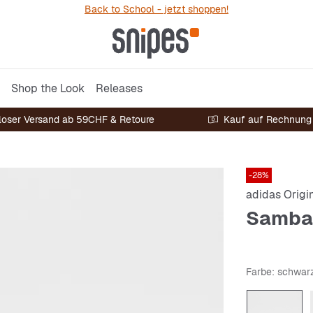
Back to School - jetzt shoppen!
Shop the Look
Releases
loser Versand ab 59CHF & Retoure
Kauf auf Rechnung
-28%
adidas Origi
Samba
Farbe
: schwar