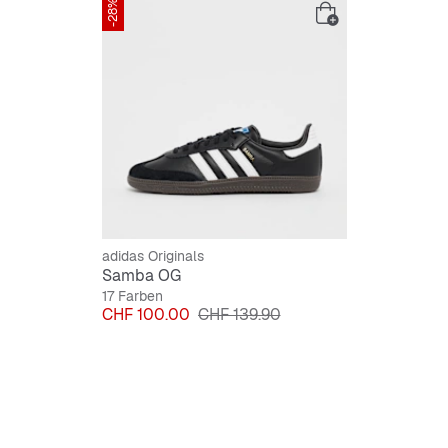
-28%
adidas Originals
Samba OG
17 Farben
Preis
Originalpreis
CHF 100.00
CHF 139.90