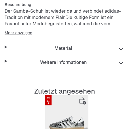
Beschreibung
Der Samba-Schuh ist wieder da und verbindet adidas-
Tradition mit modernem Flair.Die kultige Form ist ein
Favorit unter Modebegeisterten, während die vom
Fußball inspirierte lange Zunge dem Schuh einen
Mehr anzeigen
einzigartigen Touch verleiht. Diese frische Interpretation
des traditionellen Designs ist eine hervorragende
Material
Ergänzung für deine Kollektion.Mit seinem hochwertigen
Obermaterial ist dieser Sneaker strapazierfähig und
stylisch zugleich. Die Gummiaußensohle sorgt für
Weitere Informationen
zuverlässigen Grip bei deinen Trips über die Straßen der
Stadt oder auf Freizeitausflüge. Die reguläre Passform
garantiert einen hohen Tragekomfort, während der
Schnürverschluss ihn weitenregulierbar macht.Das
Zuletzt angesehen
adidas
Trefoil fügt einen Hauch von ikonischer Eleganz
-41%
zu schicken oder lässigen Outfits hinzu. Ob langjährige
Fans oder Neueinsteiger – mit diesem Schuh setzt du
ein stylisches Statement.
Features: