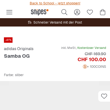
Back to School - jetzt shoppen!
Schneller Versand mit der Post
-41%
inkl. MwSt.,
Kostenloser Versand
adidas Originals
Originalpreis
CHF 169.90
Samba OG
Preis
CHF 100.00
+ 100
COINS
Farbe
: silber