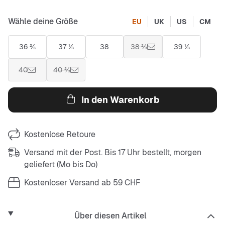
Wähle deine Größe
EU
UK
US
CM
36 ⅔
37 ⅓
38
38 ⅔
39 ⅓
40
40 ⅔
In den Warenkorb
Kostenlose Retoure
Versand mit der Post. Bis 17 Uhr bestellt, morgen
geliefert (Mo bis Do)
Kostenloser Versand ab 59 CHF
Über diesen Artikel