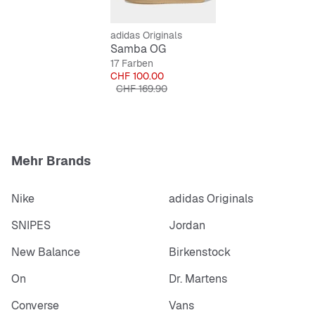
Reguläre Passform
Schnürsenkel
adidas Originals
Obermaterial aus Leder
Samba OG
Synthetische Einlegesohle
17 Farben
Preis
CHF 100.00
Gummiaußensohle
Originalpreis
CHF 169.90
Mehr Brands
Nike
adidas Originals
SNIPES
Jordan
New Balance
Birkenstock
On
Dr. Martens
Converse
Vans