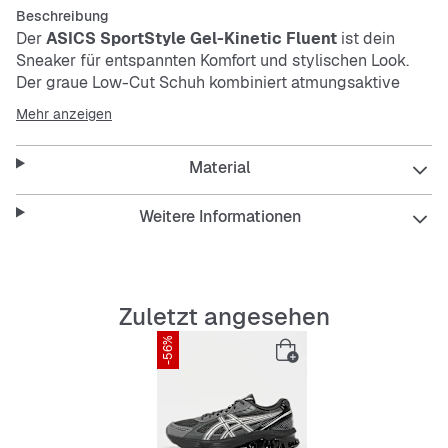
Beschreibung
Der
ASICS SportStyle Gel-Kinetic Fluent
ist dein
Sneaker für entspannten Komfort und stylischen Look.
Der graue Low-Cut Schuh kombiniert atmungsaktive
Materialien mit einem flexiblen Obermaterial-Mix. Die
Mehr anzeigen
bequeme, stoßdämpfende Innensohle und die
rutschfeste Außensohle sorgen für ein angenehmes
Material
Laufgefühl.
Weitere Informationen
Features:
Zuletzt angesehen
Atmungsaktive und elastische Materialien
-56%
Bequeme Polsterung für den ganzen Tag
Rutschfeste und flexible Außensohle