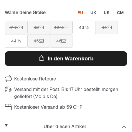
Wähle deine Größe
EU
UK
US
CM
41 ½
42
42 ½
43 ½
44
44 ½
45
46
In den Warenkorb
Kostenlose Retoure
Versand mit der Post. Bis 17 Uhr bestellt, morgen
geliefert (Mo bis Do)
Kostenloser Versand ab 59 CHF
Über diesen Artikel