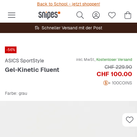
Back to School - jetzt shoppen!
Schneller Versand mit der Post
-56%
inkl. MwSt.,
Kostenloser Versand
ASICS SportStyle
Originalpreis
CHF 229.90
Gel-Kinetic Fluent
Preis
CHF 100.00
+ 100
COINS
Farbe
: grau