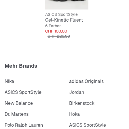
Moderner Low-Cut Schnitt
ASICS SportStyle
Schnürsenkel für sicheren Halt
Gel-Kinetic Fluent
6 Farben
Preis
CHF 100.00
Originalpreis
CHF 229.90
Mehr Brands
Nike
adidas Originals
ASICS SportStyle
Jordan
New Balance
Birkenstock
Dr. Martens
Hoka
Polo Ralph Lauren
ASICS SportStyle