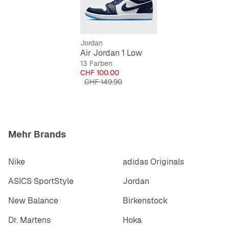
Jordan
Air Jordan 1 Low
13 Farben
Preis
CHF 100.00
Originalpreis
CHF 149.90
Mehr Brands
Nike
adidas Originals
ASICS SportStyle
Jordan
New Balance
Birkenstock
Dr. Martens
Hoka