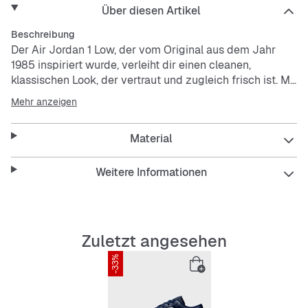
Über diesen Artikel
Beschreibung
Der Air Jordan 1 Low, der vom Original aus dem Jahr
1985 inspiriert wurde, verleiht dir einen cleanen,
klassischen Look, der vertraut und zugleich frisch ist. Mit
einem ikonischen Design, das perfekt zu jeder Passform
Mehr anzeigen
passt, sorgen diese Schuhe für ein optimales
Tragegefühl.
Material
Das gekapselte Air-Sole-Element bietet eine leichte
Dämpfung.
Weitere Informationen
Das Obermaterial aus echtem gewährleistet
Strapazierfähigkeit und einen hochwertigen Look.
Die Vollgummi-Außensohle verbessert die Traktion auf
den verschiedensten Belägen.
Zuletzt angesehen
-33%