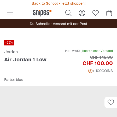
Back to School - jetzt shoppen!
Schneller Versand mit der Post
-33%
inkl. MwSt.,
Kostenloser Versand
Jordan
Originalpreis
CHF 149.90
Air Jordan 1 Low
Preis
CHF 100.00
+ 100
COINS
Farbe
: blau