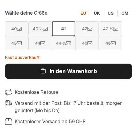
Wähle deine Größe
EU
UK
US
CM
40
40 ½
41
42
42 ½
43
44
44 ½
45
46
Fast ausverkauft
In den Warenkorb
Kostenlose Retoure
Versand mit der Post. Bis 17 Uhr bestellt, morgen
geliefert (Mo bis Do)
Kostenloser Versand ab 59 CHF