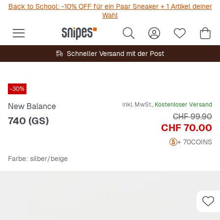
Back to School: -10% OFF für ein Paar Sneaker + 1 Artikel deiner
Wahl
Schneller Versand mit der Post
-30%
inkl. MwSt.,
Kostenloser Versand
New Balance
Originalpreis
CHF 99.90
740 (GS)
Preis
CHF 70.00
+ 70
COINS
Farbe
: silber/beige