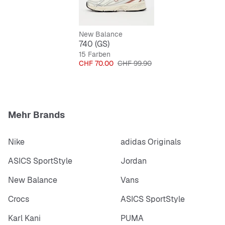
Robust und strapazierfähig
Praktischer Schnürverschluss
New Balance
740 (GS)
15 Farben
Preis
Originalpreis
CHF 70.00
CHF 99.90
Mehr Brands
Nike
adidas Originals
ASICS SportStyle
Jordan
New Balance
Vans
Crocs
ASICS SportStyle
Karl Kani
PUMA