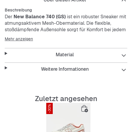
Beschreibung
Der
New Balance 740 (GS)
ist ein robuster Sneaker mit
atmungsaktivem Mesh-Obermaterial. Die flexible,
stoßdämpfende Außensohle sorgt für Komfort bei jedem
Schritt. Dank der Schnürsenkel sitzt er sicher und passt
Mehr anzeigen
sich deinem Fuß perfekt an.
Material
Features:
Weitere Informationen
Atmungsaktives Mesh für gute Luftzirkulation
Zuletzt angesehen
Flexibel und langlebig durch abriebfeste
-30%
Außensohle
Stoßdämpfend für mehr Komfort