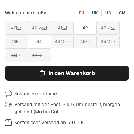
Wähle deine Größe
EU
UK
US
CM
40
40 ½
41
42
42 ½
43
44
44 ½
45
45 ½
46
47 ½
In den Warenkorb
Kostenlose Retoure
Versand mit der Post. Bis 17 Uhr bestellt, morgen
geliefert (Mo bis Do)
Kostenloser Versand ab 59 CHF