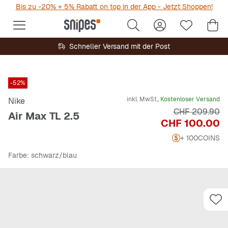
Bis zu -20% + 5% Rabatt on top in der App - Jetzt Shoppen!
Schneller Versand mit der Post
-52%
inkl. MwSt.,
Kostenloser Versand
Nike
Originalpreis
CHF 209.90
Air Max TL 2.5
Preis
CHF 100.00
+ 100
COINS
Farbe
: schwarz/blau