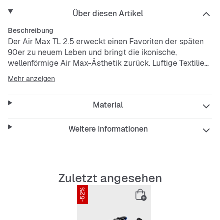
Über diesen Artikel
Beschreibung
Der Air Max TL 2.5 erweckt einen Favoriten der späten
90er zu neuem Leben und bringt die ikonische,
wellenförmige Air Max-Ästhetik zurück. Luftige Textilien
verschmilzen mit geschmeidigem Kunstleder für ein
Mehr anzeigen
klares Finish und die durchgehende Max Air-Dämpfung
sorgt bei jedem Schritt für ein federndes Tragegefühl.
Material
Das Obermaterial kombiniert Mesh mit Echtleder und
Kunstleder, um Atmungsaktivität und Strapazierfähigkeit
Weitere Informationen
zu gewähreisten.
Die weiche, bequeme Max Air-Dämpfung bietet genau
das richtige Maß an Halt.
Die Gummi-Außensohle sorgt für strapazierfähige
Zuletzt angesehen
Traktion.
-52%