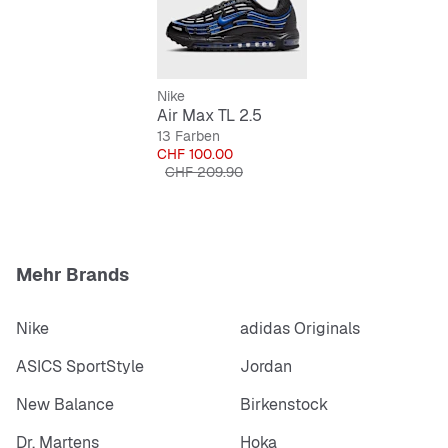
Nike
Air Max TL 2.5
13 Farben
Preis
CHF 100.00
Originalpreis
CHF 209.90
Mehr Brands
Nike
adidas Originals
ASICS SportStyle
Jordan
New Balance
Birkenstock
Dr. Martens
Hoka