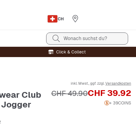
CH
Wonach suchst du?
Click & Collect
inkl. Mwst., ggf. zzgl.
Versandkosten
Preis
CHF 39.92
Originalpreis
CHF 49.90
wear Club
 Jogger
+ 39
COINS
z