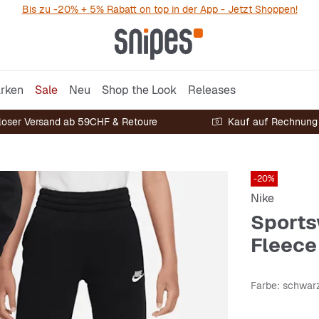
Bis zu -20% + 5% Rabatt on top in der App - Jetzt Shoppen!
rken
Sale
Neu
Shop the Look
Releases
loser Versand ab 59CHF & Retoure
Kauf auf Rechnung
-20%
Nike
Sports
Fleece
Farbe
: schwar