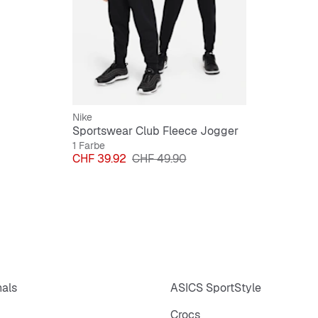
Material: B
Baumwolle
Gerippte Bü
Elastischer 
Aufgestickte
Nike
Maschinenw
Sportswear Club Fleece Jogger
1 Farbe
Importiert
Preis
Originalpreis
CHF 39.92
CHF 49.90
nals
ASICS SportStyle
Crocs