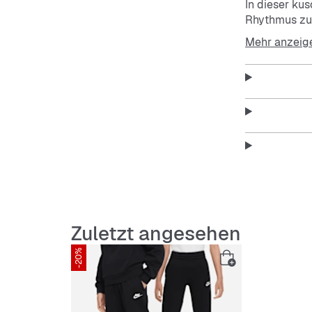
In dieser ku
Rhythmus zu 
Innenseite. D
Mehr anzeig
wenn du etwa
Court bist o
spielen darfs
Diese neue, 
entwickelt un
Dank der sch
und weitersp
Mit dem Schn
Zuletzt angesehen
einstellen.
-20%
More Detai