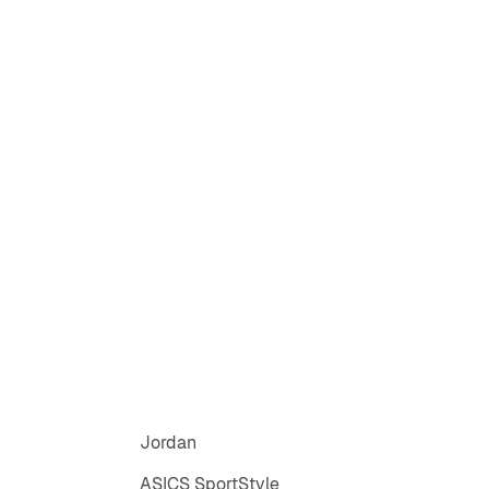
ody: 80% Baumwolle/20% Polyester; Taschenbeutel: 100%
ndchen
Bund
s Futura-Logo
äsche
Jordan
ASICS SportStyle