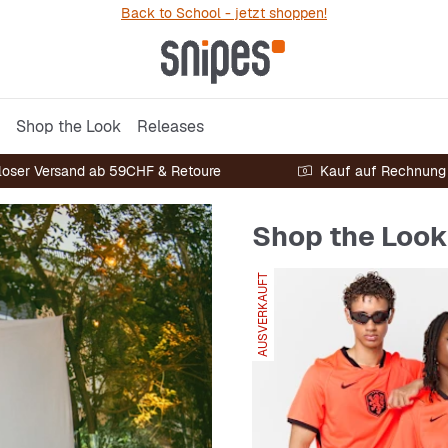
Back to School - jetzt shoppen!
Shop the Look
Releases
loser Versand ab 59CHF & Retoure
Kauf auf Rechnung
Shop the Look
AUSVERKAUFT