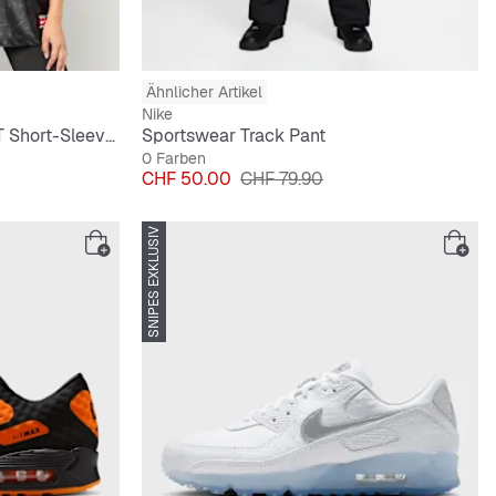
Ähnlicher Artikel
Nike
Netherlands Energy Dri-FIT Short-Sleeve Soccer Top
Sportswear Track Pant
0 Farben
Preis
Originalpreis
CHF 50.00
CHF 79.90
SNIPES EXKLUSIV