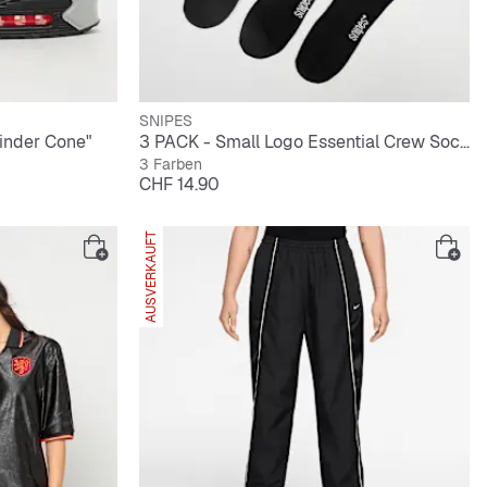
SNIPES
inder Cone"
3 PACK - Small Logo Essential Crew Socks
3 Farben
Preis
CHF 14.90
AUSVERKAUFT