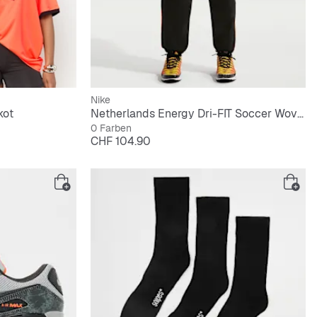
Nike
kot
Netherlands Energy Dri-FIT Soccer Woven Pants
0 Farben
Preis
CHF 104.90