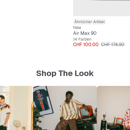
Ähnlicher Artikel
Nike
Air Max 90
14 Farben
Preis
Originalpreis
CHF 100.00
CHF 174.90
Shop The Look