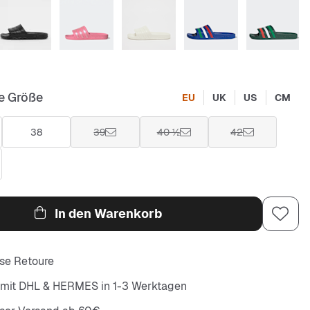
e Größe
EU
UK
US
CM
38
39
40 ½
42
In den Warenkorb
se Retoure
 mit DHL & HERMES in 1-3 Werktagen