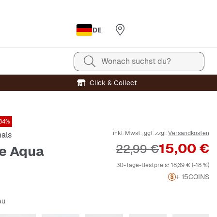
DE
Wonach suchst du?
Click & Collect
34%
inkl. Mwst., ggf. zzgl.
Versandkosten
nals
Preis
15,00 €
Originalpreis
22,99 €
te Aqua
30-Tage-Bestpreis:
18,39 €
(-18 %)
+ 15
COINS
au