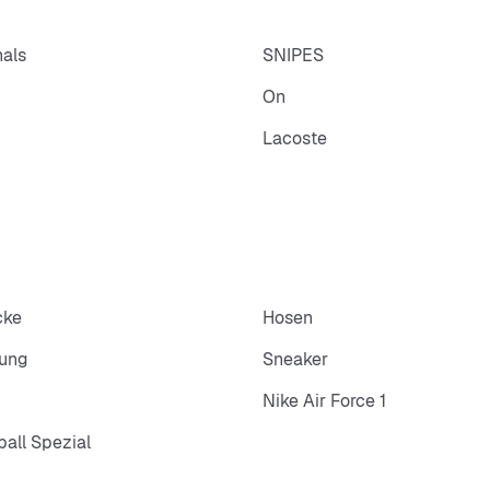
nals
SNIPES
On
Lacoste
cke
Hosen
dung
Sneaker
Nike Air Force 1
all Spezial