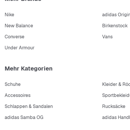
Nike
adidas Origi
New Balance
Birkenstock
Converse
Vans
Under Armour
Mehr Kategorien
Schuhe
Kleider & Rö
Accessoires
Sportbeklei
Schlappen & Sandalen
Rucksäcke
adidas Samba OG
adidas Handb