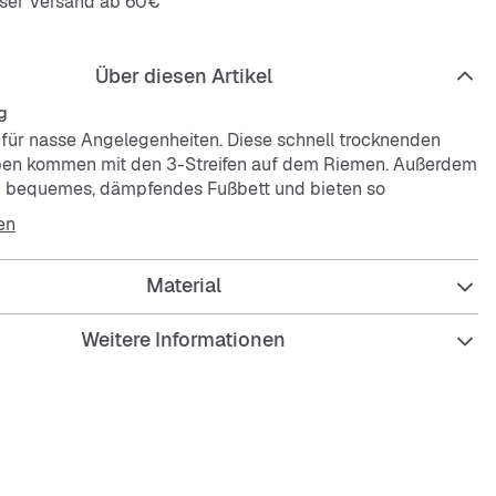
oser Versand ab 60€
Über diesen Artikel
g
r für nasse Angelegenheiten. Diese schnell trocknenden
en kommen mit den 3-Streifen auf dem Riemen. Außerdem
n bequemes, dämpfendes Fußbett und bieten so
Komfort für Dusche, Schwimmbad, Umkleide und Freizeit.
en
Material
re Passform
n-Design
Weitere Informationen
iger Synthetikriemen
ik-Außensohle; Synthetik-Futter
s Cloudfoam Fußbett
 trocknendes Material