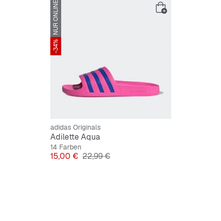
NUR ONLINE
-34%
adidas Originals
Adilette Aqua
14 Farben
Preis
Originalpreis
15,00 €
22,99 €