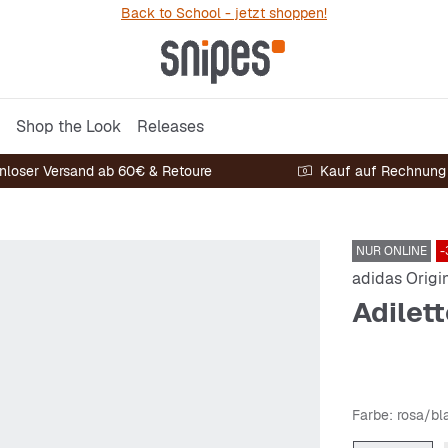
Back to School - jetzt shoppen!
Shop the Look
Releases
nloser Versand ab 60€ & Retoure
Kauf auf Rechnung
NUR ONLINE
-
adidas Origi
Adilet
Farbe
: rosa/bl