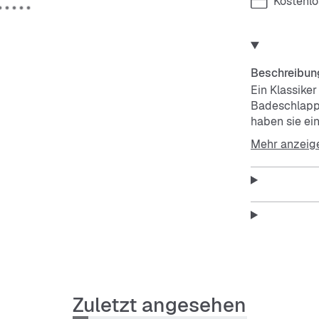
Kostenl
Beschreibun
Ein Klassike
Badeschlapp
haben sie ei
ultimativen 
Mehr anzeig
Features:
Regulä
Slip-O
Einteil
Synthet
Weiche
Schnell
Zuletzt angesehen