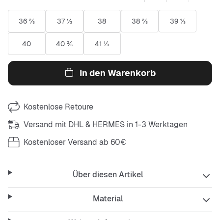
36 ⅔
37 ⅓
38
38 ⅔
39 ⅓
40
40 ⅔
41 ⅓
In den Warenkorb
Kostenlose Retoure
Versand mit DHL & HERMES in 1-3 Werktagen
Kostenloser Versand ab 60€
Über diesen Artikel
Material