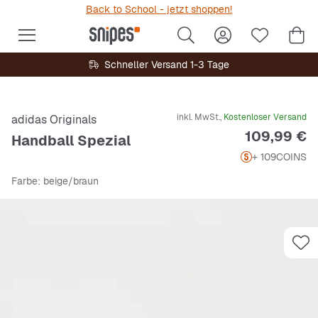
Back to School - jetzt shoppen!
Schneller Versand 1-3 Tage
inkl. MwSt.,
Kostenloser Versand
adidas Originals
Preis
109,99 €
Handball Spezial
+ 109
COINS
Farbe
: beige/braun