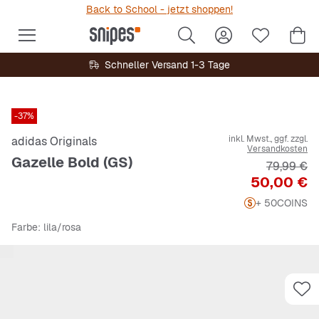
Back to School - jetzt shoppen!
Schneller Versand 1-3 Tage
-37%
inkl. Mwst., ggf. zzgl.
adidas Originals
Versandkosten
Gazelle Bold (GS)
Originalpr
79,99 €
Preis
50,00 €
+ 50
COINS
Farbe
: lila/rosa