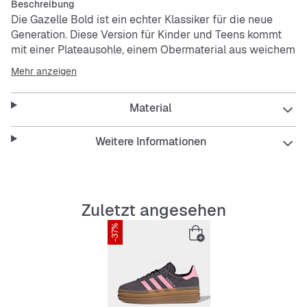
Beschreibung
Die Gazelle Bold ist ein echter Klassiker für die neue
Generation. Diese Version für Kinder und Teens kommt
mit einer Plateausohle, einem Obermaterial aus weichem
Leder und Wildleder-Details für jede Menge Retrostyle
Mehr anzeigen
und Komfort. Früher ein Trainingsschuh, heute eine
Lifestyle-Ikone – dieser Sneaker beamt dich mit seinem
Material
zeitlosen Design zurück ins Jahr 1971. Egal, ob in
gedämpften Tönen oder leuchtenden Farben, die Low-
Cut-Silhouette ist ein Statement für Originalität und
Weitere Informationen
Kreativität.
Features:
Zuletzt angesehen
Reguläre Passform
Schnürverschluss
-37%
Obermaterial aus Wildleder und Leder
Synthetikfutter
Geschichtete Plateau-Gummiaußensohle