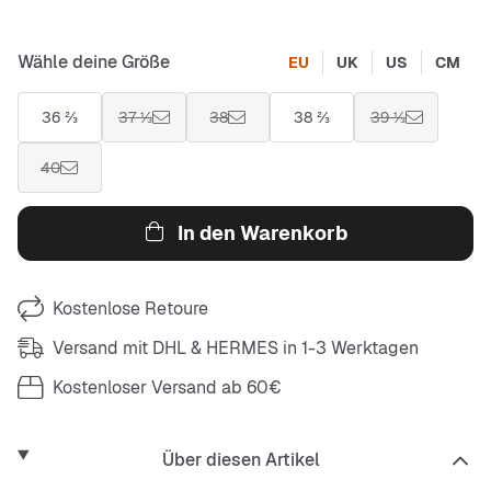
Wähle deine Größe
EU
UK
US
CM
36 ⅔
37 ⅓
38
38 ⅔
39 ⅓
40
In den Warenkorb
Kostenlose Retoure
Versand mit DHL & HERMES in 1-3 Werktagen
Kostenloser Versand ab 60€
Über diesen Artikel